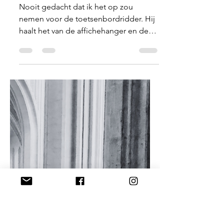
Joost Elli
2 jun
3 minuten om te lezen
Blog
De vermoeiingsbreuk
Nooit gedacht dat ik het op zou
nemen voor de toetsenbordridder. Hij
haalt het van de affichehanger en de
stickerklever. Er is tenminste een debat.
En bovendien: hij is te mijden.