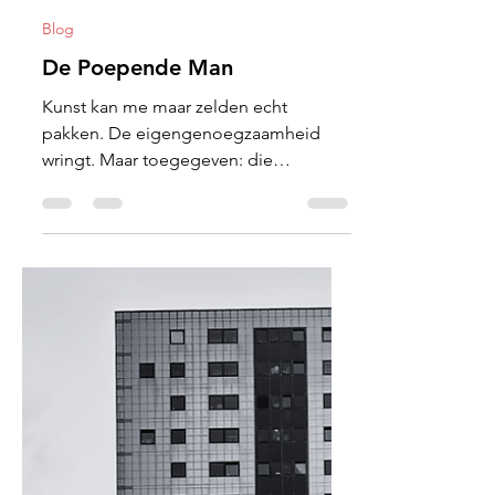
Joost Elli
16 jun
3 minuten om te lezen
Blog
De Poepende Man
Kunst kan me maar zelden echt
pakken. De eigengenoegzaamheid
wringt. Maar toegegeven: die
pedanterie heeft ook al vruchten
afgeworpen.