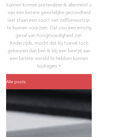
kunnen komen pretendeer ik allerminst u
van een betere geestelijke gezondheid
laat staan een soort van zelfbewustzijn
te kunnen voorzien. Dat zou een ernstig
geval van hoogmoedigheid zijn.
Anderzijds, mocht dat bij toeval toch
gebeuren dan ben ik blij een beetje aan
een betere wereld te hebben kunnen
bijdragen.
•
Alle posts