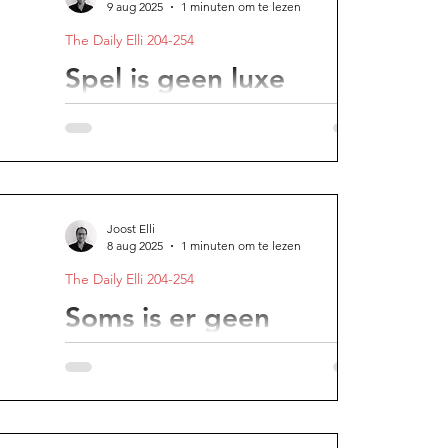
9 aug 2025
1 minuten om te lezen
The Daily Elli 204-254
e avond
Spel is geen luxe
Spelen opent de deur naar spontaniteit en
innovatie.
Joost Elli
8 aug 2025
1 minuten om te lezen
The Daily Elli 204-254
Soms is er geen
volgende keer
Niet het risico, maar het wachten is de
grootste valkuil.