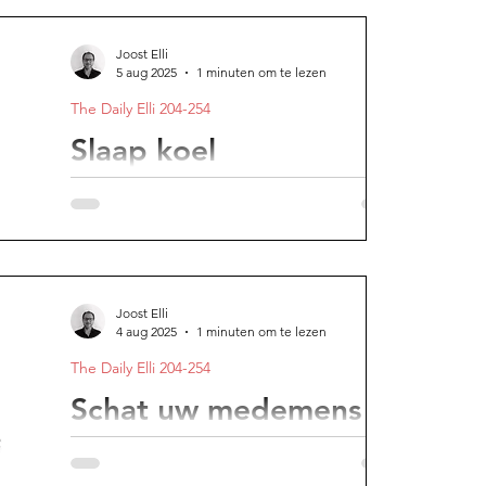
Veel problemen of onzekerheden
verdwijnen vaak vanzelf door gewoon in
Joost Elli
beweging te komen.
5 aug 2025
1 minuten om te lezen
The Daily Elli 204-254
Slaap koel
Goed slapen betekent dat je met je
aa
lichaam meewerkt, niet ertegen.
Joost Elli
4 aug 2025
1 minuten om te lezen
The Daily Elli 204-254
Joost
Schat uw medemens
niet te hoog in