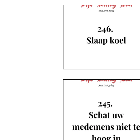
De blogs | Deel 3 Ropes en meer
De blogs | Deel 4 Dikke knuffels!
De blogs | Deel 5 Opgestaan is pl
De blogs | Deel 6 The Life Artois
De blogs | Deel 6 Eddy
Zkv 
Zkv Koen
Single