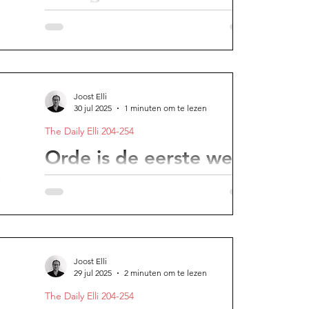
symptoom
Als je jezelf gaat liefhebben en
goedkeuren is het verbazingwekkend hoe
je gewicht kan verliezen.
Joost Elli
30 jul 2025
1 minuten om te lezen
The Daily Elli 204-254
Orde is de eerste wet
van de hemel
Rust en productiviteit beginnen met
bewuste keuzes.
Joost Elli
29 jul 2025
2 minuten om te lezen
The Daily Elli 204-254