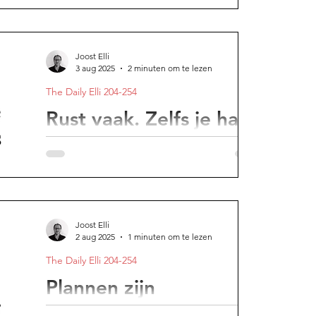
Iedereen doet maar wat. Sommigen
verbergen het gewoon beter.
Joost Elli
3 aug 2025
2 minuten om te lezen
The Daily Elli 204-254
Rust vaak. Zelfs je hart
werkt slechts 9 uur per
dag
Loop geen marathons. Trek sprintjes.
Joost Elli
2 aug 2025
1 minuten om te lezen
The Daily Elli 204-254
Plannen zijn
waardeloos, maar