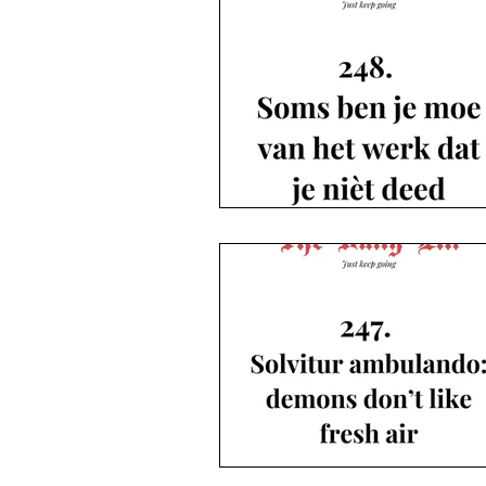
The Daily Elli 153-203
The Daily Elli 204-254
The Daily Elli 251-300
The Daily Elli 301-350
De blogs | Deel 1 Coronaproof
De blogs | Deel 2 Strekenwijven ...