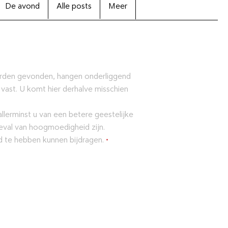
De avond
Alle posts
Meer
orden gevonden, hangen onderliggend
 vast. U komt hier derhalve misschien
lerminst u van een betere geestelijke
eval van hoogmoedigheid zijn.
ld te hebben kunnen bijdragen.
•