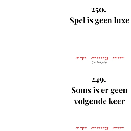
Brievenpost
Podcast
D
Boeken die u niet vroeg
The Daily Elli 1-50
The Daily Elli 51-101
The Daily Elli 102-152