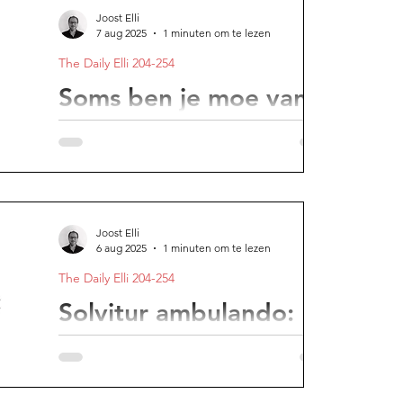
Joost Elli
7 aug 2025
1 minuten om te lezen
The Daily Elli 204-254
Soms ben je moe van
het werk dat je nièt
deed
Vermoeidheid ontstaat vaak door
frustraties, zorgen en wrok, niet door het
Joost Elli
werk zelf.
6 aug 2025
1 minuten om te lezen
The Daily Elli 204-254
Solvitur ambulando:
demons don’t like fresh
air