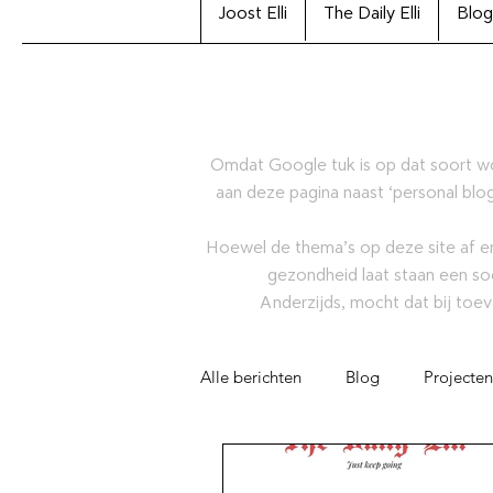
Joost Elli
The Daily Elli
Blog
Omdat Google tuk is op dat soort w
aan deze pagina naast ‘personal blog
Hoewel de thema’s op deze site af en
gezondheid laat staan een so
Anderzijds, mocht dat bij toev
Alle berichten
Blog
Projecten
Artikel
Joost Elli Archiefcolle