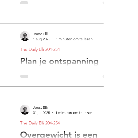
planning is alles
Bekijk alle mogelijke scenario's. Het gaat
om het planningsproces.
Joost Elli
1 aug 2025
1 minuten om te lezen
The Daily Elli 204-254
Plan je ontspanning
Het is goed om te weten hoe je jezelf kunt
opladen, maar het is nog belangrijker het
daadwerkelijk te doen.
Joost Elli
31 jul 2025
1 minuten om te lezen
The Daily Elli 204-254
Overgewicht is een