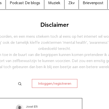
s
Podcast De blogs
Muziek
Zkv
Brievenpost
Disclaimer
oorden, en een mens stiekem toch al eens op het internet wil w
’ ook de tamelijk kleffe zoektermen ‘mental health’, ‘awareness’
onbedoeld terecht.
 toe in de buurt van die begrippen kunnen komen pretendeer ik al
ort van zelfbewustzijn te kunnen voorzien. Dat zou een ernstig g
al toch gebeuren dan ben ik blij een beetje aan een betere were
Inloggen/registreren
ctie
Joost Elli