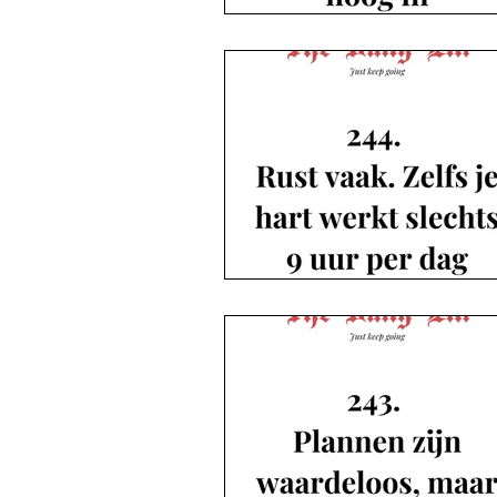
Podcast De blogs
The Daily Elli 351-366