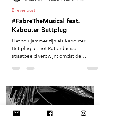
Koen Vandenborre
6 mei 2022
4 minuten om te lezen
Brievenpost
#FabreTheMusical feat.
Kabouter Buttplug
Het zou jammer zijn als Kabouter
Buttplug uit het Rotterdamse
straatbeeld verdwijnt omdat de
goegemeente er aanstoot aan neemt.