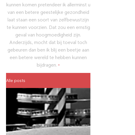
kunnen komen pretendeer ik allerminst u
van een betere geestelijke gezondheid
laat staan een soort van zelfbewustzijn
te kunnen voorzien. Dat zou een ernstig
geval van hoogmoedigheid zijn.
Anderzijds, mocht dat bij toeval toch
gebeuren dan ben ik blij een beetje aan
een betere wereld te hebben kunnen
bijdragen.
•
Alle posts