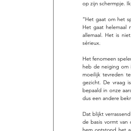
op zijn schermpje. Ik
“Het gaat om het sp
Het gaat helemaal 
allemaal. Het is ni
sérieux.
Het fenomeen spelen h
heb de neiging om in
moeilijk tevreden t
gezicht. De vraag 
bepaald in onze aar
dus een andere bekra
Dat blijkt verrasse
de basis vormt van on
hem ontstond het al