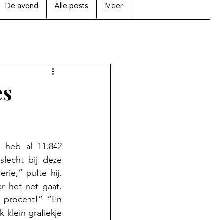
De avond
Alle posts
Meer
es
heb al 11.842 
lecht bij deze 
ie,” pufte hij. 
 het net gaat. 
 procent!” “En 
 klein grafiekje 