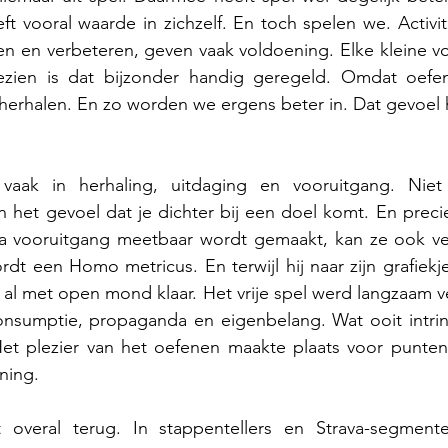
t vooral waarde in zichzelf. En toch spelen we. Activit
n en verbeteren, geven vaak voldoening. Elke kleine vo
ezien is dat bijzonder handig geregeld. Omdat oefe
t herhalen. En zo worden we ergens beter in. Dat gevoel 
 vaak in herhaling, uitdaging en vooruitgang. Niet
in het gevoel dat je dichter bij een doel komt. En precie
ra vooruitgang meetbaar wordt gemaakt, kan ze ook v
t een Homo metricus. En terwijl hij naar zijn grafiekjes 
l met open mond klaar. Het vrije spel werd langzaam v
sumptie, propaganda en eigenbelang. Wat ooit intrins
Het plezier van het oefenen maakte plaats voor punten,
ning.
 overal terug. In stappentellers en Strava-segment