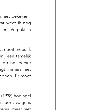
niet bekeken.  
at weet ik nog 
en. Verpakt in 
t nooit meer. Ik 
ij een tamelijk 
t op het eerste 
gt immers niet 
ebben. Er moet 
(1938) hoe spel 
n sport: volgens 
enis, maar niet 