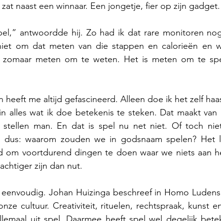
 zat naast een winnaar. Een jongetje, fier op zijn gadget.
el,” antwoordde hij. Zo had ik dat rare monitoren nog 
niet om dat meten van die stappen en calorieën en w
et zomaar meten om te weten. Het is meten om te spel
eeft me altijd gefascineerd. Alleen doe ik het zelf haas
 alles wat ik doe betekenis te steken. Dat maakt van m
e stellen man. En dat is spel nu net niet. Of toch nie
is dus: waarom zouden we in godsnaam spelen? Het li
d om voortdurend dingen te doen waar we niets aan h
chtiger zijn dan nut.
nd eenvoudig. Johan Huizinga beschreef in Homo Ludens 
ze cultuur. Creativiteit, rituelen, rechtspraak, kunst e
lemaal uit spel. Daarmee heeft spel wel degelijk betek