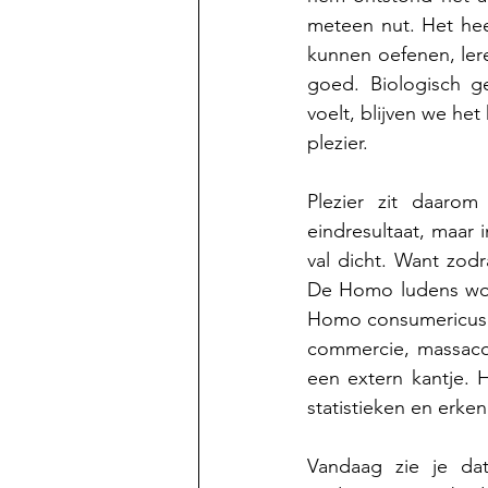
meteen nut. Het heef
kunnen oefenen, lere
goed. Biologisch g
voelt, blijven we he
plezier.
Plezier zit daarom
eindresultaat, maar 
val dicht. Want zod
De
 Homo ludens word
Homo consumericus a
commercie, massacon
een extern kantje. 
statistieken en erken
Vandaag zie je dat