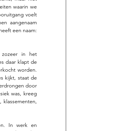
eiten waarin we 
oruitgang voelt 
nen aangenaam 
heeft een naam: 
 zozeer in het 
s daar klapt de 
erkocht worden.
kijkt, staat de 
erdrongen door 
iek was, kreeg 
 klassementen, 
en. In werk en 