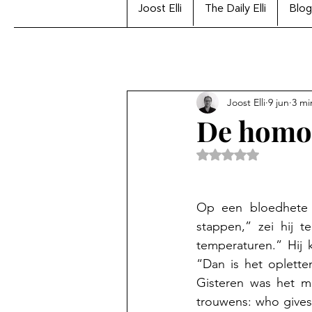
Joost Elli
The Daily Elli
Blog
Joost Elli
9 jun
3 mi
De homo 
Beoordeeld met Na
Op een bloedhete n
stappen,” zei hij t
temperaturen.” Hij k
“Dan is het oplette
Gisteren was het ma
trouwens: who gives a