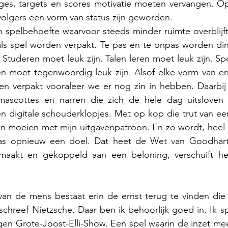
ges, targets en scores motivatie moeten vervangen. Op 
 volgers een vorm van status zijn geworden.
n spelbehoefte waarvoor steeds minder ruimte overblijft, 
als spel worden verpakt. Te pas en te onpas worden din
 Studeren moet leuk zijn. Talen leren moet leuk zijn. Sp
ren moet tegenwoordig leuk zijn. Alsof elke vorm van ern
en verpakt vooraleer we er nog zin in hebben. Daarbij
 mascottes en narren die zich de hele dag uitsloven me
n digitale schouderklopjes. Met op kop die trut van ee
n moeien met mijn uitgavenpatroon. En zo wordt, heel 
as opnieuw een doel. Dat heet de Wet van Goodhart:
aakt en gekoppeld aan een beloning, verschuift het
an de mens bestaat erin de ernst terug te vinden die h
schreef Nietzsche. Daar ben ik behoorlijk goed in. Ik sp
gen Grote-Joost-Elli-Show. Een spel waarin de inzet mees