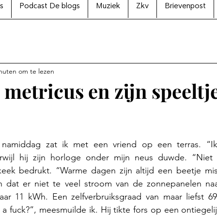
s
Podcast De blogs
Muziek
Zkv
Brievenpost
nuten om te lezen
metricus en zijn speeltj
N uit 5 sterren.
amiddag zat ik met een vriend op een terras. “Ik 
erwijl hij zijn horloge onder mijn neus duwde. “Niet s
eek bedrukt. “Warme dagen zijn altijd een beetje miser
n dat er niet te veel stroom van de zonnepanelen naar
ar 11 kWh. Een zelfverbruiksgraad van maar liefst 69
 fuck?”, meesmuilde ik. Hij tikte fors op een ontiegelijk