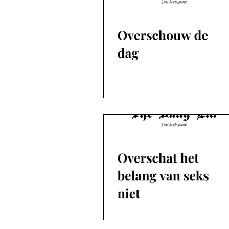
The Daily Elli 153-203
The Daily Elli 204-254
The Daily Elli 251-300
The Daily Elli 301-350
De blogs | Deel 1 Coronaproof
De blogs | Deel 2 Strekenwijven ...