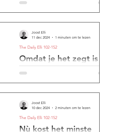
85 procent van je levensgeluk haal je uit
prettige relaties met anderen.
Joost Elli
11 dec 2024
1 minuten om te lezen
The Daily Elli 102-152
Omdat je het zegt is
het nog niet waar
Omdat je het zegt is het nog niet waar.
Want wat je ook zegt, alleen je daden
onthullen de waarheid.
Joost Elli
10 dec 2024
2 minuten om te lezen
The Daily Elli 102-152
Nù kost het minste