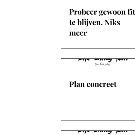
Brievenpost
Podcast
D
Boeken die u niet vroeg
The Daily Elli 1-50
The Daily Elli 51-101
The Daily Elli 102-152