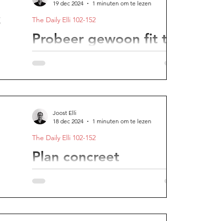
19 dec 2024
1 minuten om te lezen
The Daily Elli 102-152
e avond
Probeer gewoon fit te
blijven. Niks meer
Je beweging mag niet als werk aanvoelen.
Het moet een gewoonte worden.
Joost Elli
18 dec 2024
1 minuten om te lezen
The Daily Elli 102-152
Plan concreet
Ideeën alleen leiden tot niets.