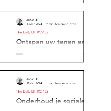
erzin geen excuses. Hou gewoon je mond
en ga door. De tijd wacht op niemand.
Joost Elli
13 dec 2024
2 minuten om te lezen
The Daily Elli 102-152
Ontspan uw tenen en
uw ogen en ontfrons
Gespannen tenen verergeren angst. En
wenkbrauwen fronsen beïnvloedt
onmiddellijk het gemoed. Je moet het niet
geloven, doe gewoon de test.
Joost Elli
12 dec 2024
1 minuten om te lezen
The Daily Elli 102-152
Onderhoud je sociale
contacten