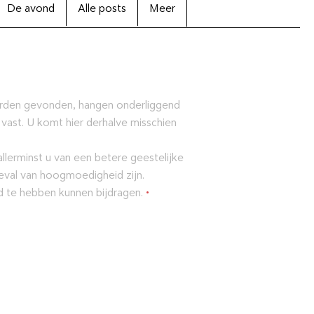
De avond
Alle posts
Meer
orden gevonden, hangen onderliggend
 vast. U komt hier derhalve misschien
lerminst u van een betere geestelijke
eval van hoogmoedigheid zijn.
ld te hebben kunnen bijdragen.
•