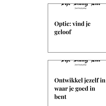
De blogs | Deel 3 Ropes en meer
De blogs | Deel 4 Dikke knuffels!
De blogs | Deel 5 Opgestaan is pl
De blogs | Deel 6 The Life Artois
De blogs | Deel 6 Eddy
Zkv 
Zkv Koen
Single