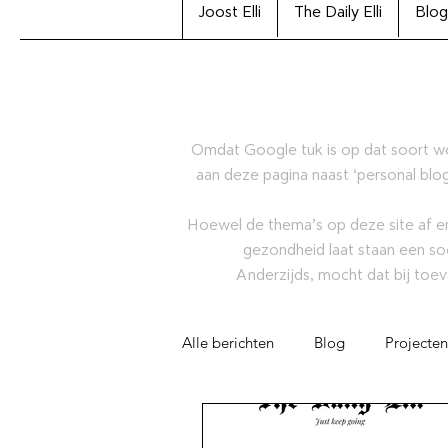
Joost Elli
The Daily Elli
Blog
Omdat Google tuk is op dat soort w
aan deze pagina naast ‘personal blog
Hoewel de thema’s op deze site af en
gezondheid laat staan een so
Anderzijds, mocht dat bij toev
Alle berichten
Blog
Projecten
Artikel
Joost Elli Archiefcolle