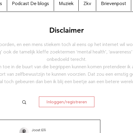
s
Podcast De blogs
Muziek
Zkv
Brievenpost
Disclaimer
oorden, en een mens stiekem toch al eens op het internet wil w
’ ook de tamelijk kleffe zoektermen ‘mental health’, ‘awareness’
onbedoeld terecht.
 toe in de buurt van die begrippen kunnen komen pretendeer ik al
ort van zelfbewustzijn te kunnen voorzien. Dat zou een ernstig g
al toch gebeuren dan ben ik blij een beetje aan een betere were
Inloggen/registreren
ctie
Joost Elli