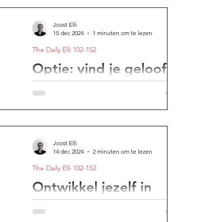
een tijd is van seksen en een tijd van gaan.
Joost Elli
15 dec 2024
1 minuten om te lezen
The Daily Elli 102-152
Optie: vind je geloof
Het verdwijnen van religie heeft ons niet
aa
altijd goed gedaan.
Joost Elli
14 dec 2024
2 minuten om te lezen
The Daily Elli 102-152
Joost
Ontwikkel jezelf in
waar je goed in bent