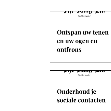
Podcast De blogs
The Daily Elli 351-366