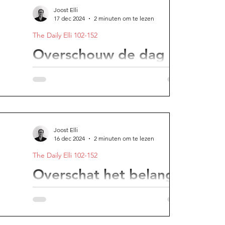
Joost Elli
17 dec 2024
2 minuten om te lezen
The Daily Elli 102-152
Overschouw de dag
Doe meer van wat goed voor je is.
Joost Elli
16 dec 2024
2 minuten om te lezen
The Daily Elli 102-152
Overschat het belang
van seks niet
Het hoeft niet zo zwartwit te zijn, maar in
het algemeen geldt toch een beetje dat er