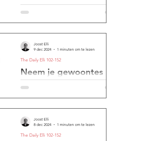
energie
Het momentumprincipe: zodra je kleine
successen behaalt gaan deze opstekers
elkaar versterken en leiden tot steeds
grotere resultaten.
Joost Elli
9 dec 2024
1 minuten om te lezen
The Daily Elli 102-152
Neem je gewoontes
onder de loep
Kijk je tv-programma's waar je eigenlijk niet
van geniet? Ga je uit met een klagende
vriend of vriendin, alleen om de tijd te
doden?
Joost Elli
8 dec 2024
1 minuten om te lezen
The Daily Elli 102-152