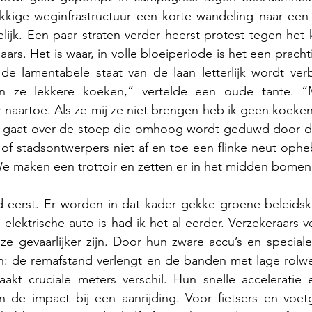
kige weginfrastructuur een korte wandeling naar een 
jk. Een paar straten verder heerst protest tegen het 
ars. Het is waar, in volle bloeiperiode is het een prachtig
e lamentabele staat van de laan letterlijk wordt verb
n ze lekkere koeken,” vertelde een oude tante. “M
naartoe. Als ze mij ze niet brengen heb ik geen koeken.
t gaat over de stoep die omhoog wordt geduwd door d
 of stadsontwerpers niet af en toe een flinke neut ophe
e maken een trottoir en zetten er in het midden bomen
ijd eerst. Er worden in dat kader gekke groene beleids
elektrische auto is had ik het al eerder. Verzekeraars 
e gevaarlijker zijn. Door hun zware accu’s en speciale
en: de remafstand verlengt en de banden met lage rolwe
akt cruciale meters verschil. Hun snelle acceleratie 
 de impact bij een aanrijding. Voor fietsers en voetg