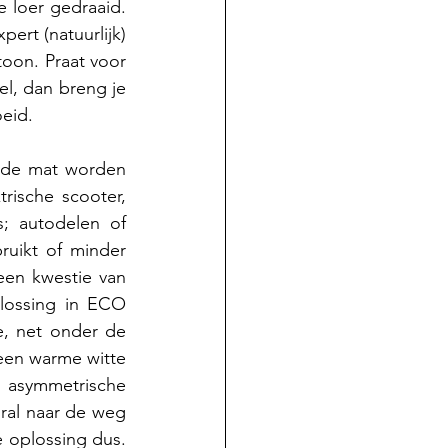
loer gedraaid.  
ert (natuurlijk) 
toon. Praat voor 
el, dan breng je 
eid. 
de mat worden 
ische scooter, 
; autodelen of 
uikt of minder 
een kwestie van 
lossing in ECO 
, net onder de 
een warme witte 
symmetrische 
ral naar de weg 
e oplossing dus. 