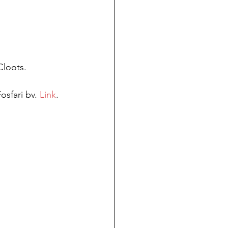
Cloots.
sfari bv. 
Link
.