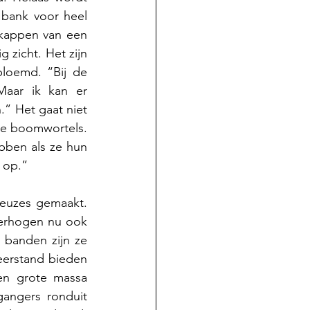
bank voor heel 
kappen van een 
 zicht. Het zijn 
loemd. “Bij de 
aar ik kan er 
” Het gaat niet 
e boomwortels. 
bben als ze hun 
 op.” 
keuzes gemaakt. 
verhogen nu ook 
 banden zijn ze 
erstand bieden 
en grote massa 
angers ronduit 