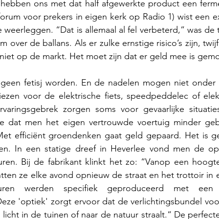
e hebben ons met dat half afgewerkte product een ferme 
forum voor prekers in eigen kerk op Radio 1) wist een exp
e weerleggen. “Dat is allemaal al fel verbeterd,” was de 
 over de ballans. Als er zulke ernstige risico’s zijn, twijf
iet op de markt. Het moet zijn dat er geld mee is gemo
een fetisj worden. En de nadelen mogen niet onder 
zen voor de elektrische fiets, speedpeddelec of elektr
varingsgebrek zorgen soms voor gevaarlijke situaties
oe dat men het eigen vertrouwde voertuig minder gebr
 Met efficiënt groendenken gaat geld gepaard. Het is g
en. In een statige dreef in Heverlee vond men de op
en. Bij de fabrikant klinkt het zo: “Vanop een hoogte
tten ze elke avond opnieuw de straat en het trottoir in 
ren werden specifiek geproduceerd met een a
Deze 'optiek' zorgt ervoor dat de verlichtingsbundel voo
 licht in de tuinen of naar de natuur straalt.“ De perfect