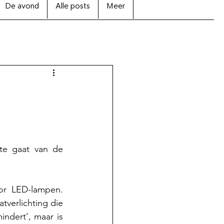
De avond
Alle posts
Meer
e gaat van de 
or LED-lampen. 
verlichting die 
ndert’, maar is 