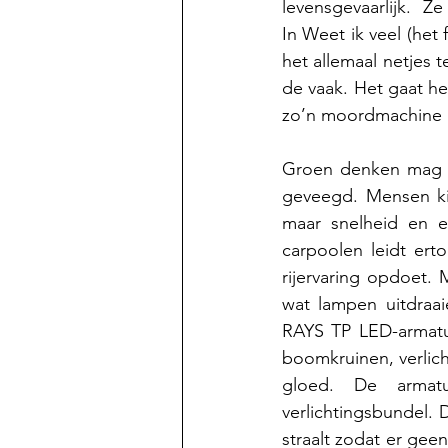
levensgevaarlijk.  Z
In Weet ik veel (het 
het allemaal netjes t
de vaak. Het gaat hem
zo’n moordmachine n
Groen denken mag g
geveegd. Mensen kie
maar snelheid en er
carpoolen leidt ert
rijervaring opdoet.
wat lampen uitdraai
RAYS TP LED-armatur
boomkruinen, verlich
gloed. De armatu
verlichtingsbundel. 
straalt zodat er geen