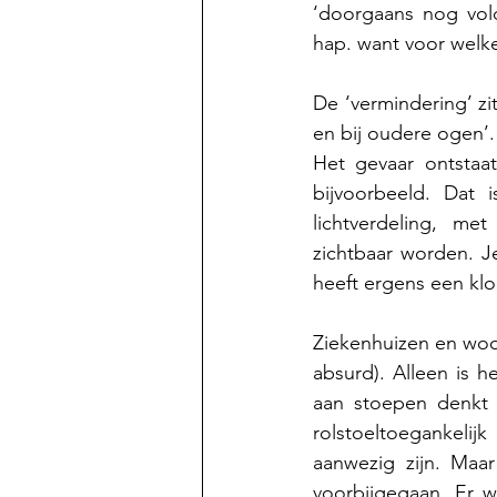
‘doorgaans nog voldo
hap. want voor welk
De ‘vermindering’ zit
en bij oudere ogen’
Het gevaar ontstaat
bijvoorbeeld. Dat 
lichtverdeling, me
zichtbaar worden. J
heeft ergens een klo
Ziekenhuizen en woon
absurd). Alleen is 
aan stoepen denkt 
rolstoeltoegankelij
aanwezig zijn. Maa
voorbijgegaan. Er 