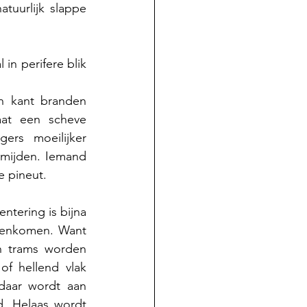
tuurlijk slappe 
in perifere blik 
n kant branden 
at een scheve 
ers moeilijker 
mijden. Iemand 
 pineut. 
tering is bijna 
tenkomen. Want 
n trams worden 
f hellend vlak 
daar wordt aan 
 Helaas wordt 