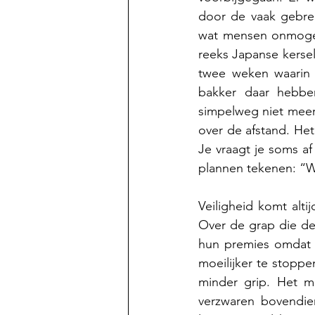
door de vaak gebrek
wat mensen onmogeli
reeks Japanse kersela
twee weken waarin d
bakker daar hebbe
simpelweg niet meer 
over de afstand. He
Je vraagt je soms af
plannen tekenen: “W
Veiligheid komt alt
Over de grap die de 
hun premies omdat z
moeilijker te stopp
minder grip. Het ma
verzwaren bovendien