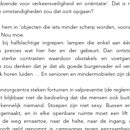
ende voor verkeersveiligheid en oriëntatie’. Dat is na
e omstandigheden zou dat ooit opgaan? 
 hem in ‘objecten die iets minder scherp worden, vooral 
. Nou moe. 
 bij halfslachtige ingrepen: lampen die enkel aan éé
is precies wat hier her en der gebeurt. Dan ontsta
t sterke contrasten waardoor obstakels en voetgang
e zou denken dat je dat als goede burgervader wil ver
k horen luiden … En senioren en mindermobielen zijn de
zorgcentra steken fortuinen in valpreventie (de reglemen
het blijkbaar niet de bedoeling dat die mensen ook bui
kennelijk niemand. Stoepen zijn niet sexy. Bussen e
k gemaakt, en in elke openbare ruimte moet een lift o
r de weg ernaartoe, naar de halte, naar de ingang, 
wordt geld gepompt in campagnes tegen eenzaamheid.