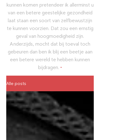
kunnen komen pretendeer ik allerminst u
van een betere geestelijke gezondheid
laat staan een soort van zelfbewustzijn
te kunnen voorzien. Dat zou een ernstig
geval van hoogmoedigheid zijn.
Anderzijds, mocht dat bij toeval toch
gebeuren dan ben ik blij een beetje aan
een betere wereld te hebben kunnen
bijdragen.
•
Alle posts