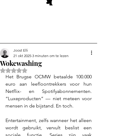
Joost Elli
21 okt 2025
3 minuten om te lezen
Wokewashing
Beoordeeld met NaN uit 5 sterren.
Het Brugse OCMW betaalde 100.000 
euro aan leefloontrekkers voor hun 
Netflix- en Spotifyabonnementen. 
“Luxeproducten” — niet meteen voor 
mensen in de bijstand. En toch.
Entertainment, zelfs wanneer het alleen 
wordt gebruikt, vervult beslist een 
sociale functie. Series zijn vaak 