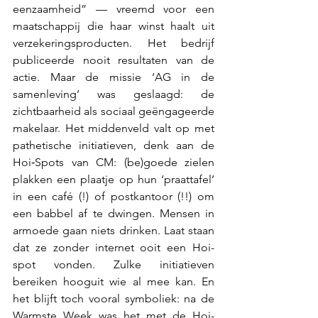
eenzaamheid” — vreemd voor een 
maatschappij die haar winst haalt uit 
verzekeringsproducten. Het bedrijf 
publiceerde nooit resultaten van de 
actie. Maar de missie ‘AG in de 
samenleving’ was geslaagd: de 
zichtbaarheid als sociaal geëngageerde 
makelaar. Het middenveld valt op met 
pathetische initiatieven, denk aan de 
Hoi‑Spots van CM: (be)goede zielen 
plakken een plaatje op hun ‘praattafel’ 
in een café (!) of postkantoor (!!) om 
een babbel af te dwingen. Mensen in 
armoede gaan niets drinken. Laat staan 
dat ze zonder internet ooit een Hoi-
spot vonden. Zulke initiatieven 
bereiken hooguit wie al mee kan. En 
het blijft toch vooral symboliek: na de 
Warmste Week was het met de Hoi-