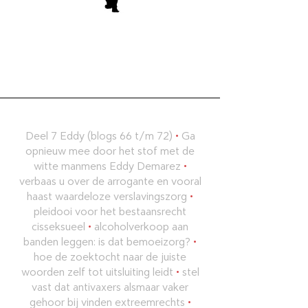
Deel 7 Eddy (blogs 66 t/m 72)
•
Ga
opnieuw mee door het stof met de
witte manmens Eddy Demarez
•
verbaas u over de arrogante en vooral
haast waardeloze verslavingszorg
•
pleidooi voor het bestaansrecht
cisseksueel
•
alcoholverkoop aan
banden leggen: is dat bemoeizorg?
•
hoe de zoektocht naar de juiste
woorden zelf tot uitsluiting leidt
•
stel
vast dat antivaxers alsmaar vaker
gehoor bij vinden extreemrechts
•