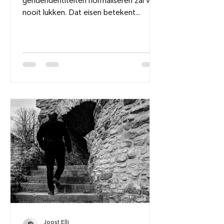
genderidentiteiten normaliseren zal wel
nooit lukken. Dat eisen betekent
evengoed ‘ideeën opdringen’.
Joost Elli