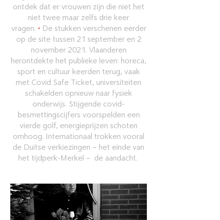
ontdek dat er vrouwen zijn die niet het
niet twee maar zelfs drie keer
vragen.
•
De stukken verschenen eerder
op de site tussen 21 september en 2
november 2021. Vlaanderen
herontdekte het publieke leven: horeca,
sport en cultuur keerden terug, vaak
met Covid Safe Ticket, universiteiten
schakelden opnieuw naar fysiek
onderwijs. Stijgende covid-
besmettingscijfers voorspelden een
vierde golf, energieprijzen schoten
omhoog. Internationaal trokken vooral
de Duitse verkiezingen – het einde van
het tijdperk-Merkel – de aandacht.