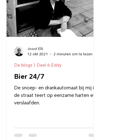
Joost Elli
12 okt 2021
2 minuten om te lezen
De blogs | Deel 6 Eddy
Bier 24/7
De snoep- en drankautomaat bij mij in
de straat teert op eenzame harten en
verslaafden.