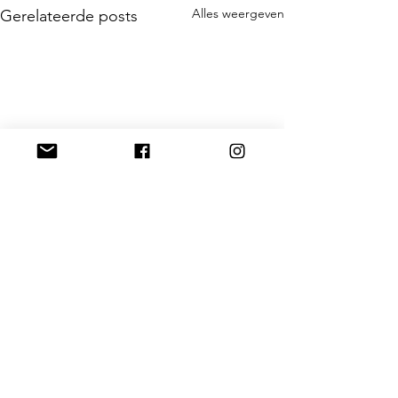
Alles weergeven
Gerelateerde posts
1 opmerking
0.0 / 5 (0)
Beeldspraak