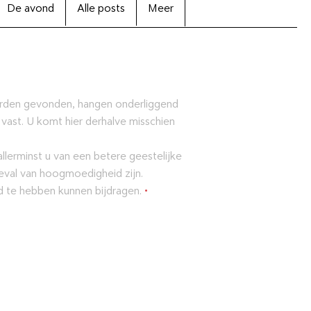
De avond
Alle posts
Meer
orden gevonden, hangen onderliggend
 vast. U komt hier derhalve misschien
lerminst u van een betere geestelijke
eval van hoogmoedigheid zijn.
ld te hebben kunnen bijdragen.
•