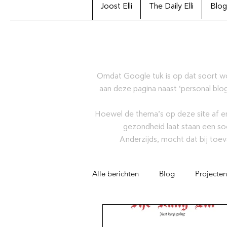
Joost Elli
The Daily Elli
Blog
Omdat Google tuk is op dat soort w
aan deze pagina naast ‘personal blog
Hoewel de thema’s op deze site af en
gezondheid laat staan een so
Anderzijds, mocht dat bij toev
Alle berichten
Blog
Projecten
Artikel
Joost Elli Archiefcolle