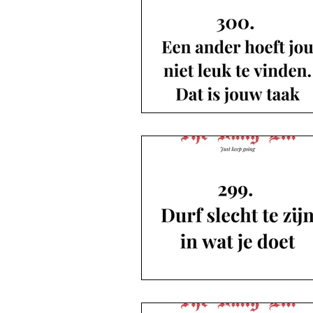
Brievenpost
Podcast
D
Boeken die u niet vroeg
The Daily Elli 1-50
The Daily Elli 51-101
The Daily Elli 102-152