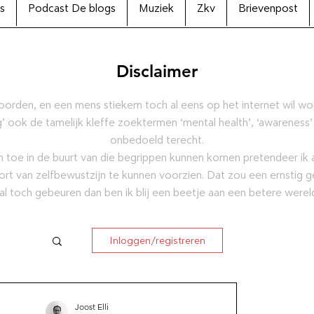
s
Podcast De blogs
Muziek
Zkv
Brievenpost
Disclaimer
oorden, en een mens stiekem toch al eens op het internet wil w
’ ook de tamelijk kleffe zoektermen ‘mental health’, ‘awareness’
onbedoeld terecht.
 toe in de buurt van die begrippen kunnen komen pretendeer ik al
ort van zelfbewustzijn te kunnen voorzien. Dat zou een ernstig g
al toch gebeuren dan ben ik blij een beetje aan een betere were
Inloggen/registreren
ctie
Joost Elli