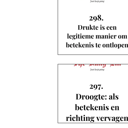
The Daily Elli 153-203
The Daily Elli 204-254
The Daily Elli 251-300
The Daily Elli 301-350
De blogs | Deel 1 Coronaproof
De blogs | Deel 2 Strekenwijven ...