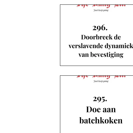
De blogs | Deel 3 Ropes en meer
De blogs | Deel 4 Dikke knuffels!
De blogs | Deel 5 Opgestaan is pl
De blogs | Deel 6 The Life Artois
De blogs | Deel 6 Eddy
Zkv 
Zkv Koen
Single