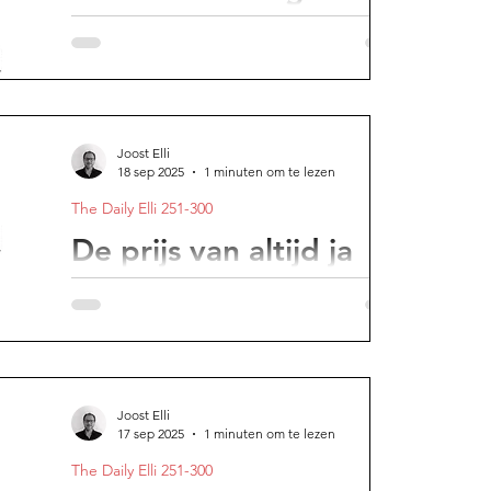
hubris remt groei
Verwar zelfvertrouwen niet met overmoed.
Joost Elli
18 sep 2025
1 minuten om te lezen
The Daily Elli 251-300
De prijs van altijd ja
zeggen
The Daily Elli (290/366) WAT ZOU JE DOEN
ALS JE EVEN NÍET DE BRAVE VERSIE VAN
JEZELF HOEFDE TE ZIJN? Ieder mens
heeft momenten nodig van...
Joost Elli
17 sep 2025
1 minuten om te lezen
The Daily Elli 251-300