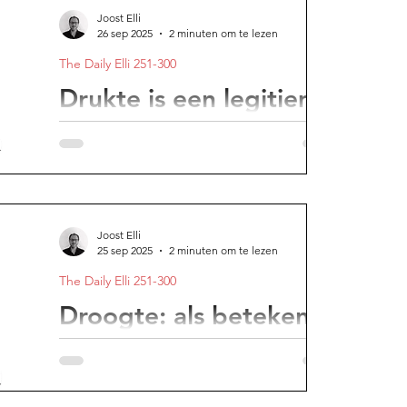
Joost Elli
26 sep 2025
2 minuten om te lezen
The Daily Elli 251-300
Drukte is een legitieme
manier om betekenis te
ontlopen
Vrijheid vraagt oefening: geen tijd hebben
voelt veiliger dan ruimte maken. geen
Joost Elli
keuzes hoeven maken voelt veiliger dan
25 sep 2025
2 minuten om te lezen
vrijheid.
The Daily Elli 251-300
Droogte: als betekenis
en richting vervagen
Reflectie als gids in tijden van onzekerheid.