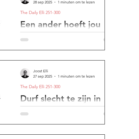
28 sep 2025
1 minuten om te lezen
The Daily Elli 251-300
e avond
Een ander hoeft jou
niet leuk te vinden. Dat
is jouw taak
Het vermogen te onderscheiden wat je
verder helpt en wat slechts ruis is, bepaalt
Joost Elli
hoe je vooruitkomt.
27 sep 2025
1 minuten om te lezen
The Daily Elli 251-300
Durf slecht te zijn in
wat je doet
Wat de schaduwkunstenaar ons leert over
gemiste moed.