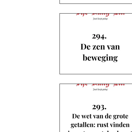
Podcast De blogs
The Daily Elli 351-366