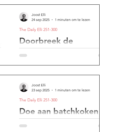
Joost Elli
24 sep 2025
1 minuten om te lezen
The Daily Elli 251-300
Doorbreek de
verslavende dynamiek
aa
van bevestiging
Wie enkel vasthoudt aan oude
overtuigingen, blijft stilstaan.
Joost Elli
23 sep 2025
1 minuten om te lezen
The Daily Elli 251-300
Joost
Doe aan batchkoken
Door je denkwijze over eten te veranderen
en te kiezen voor eenvoud, voorkom je