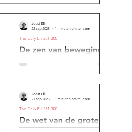
dagelijks moeilijke keuzes.
Joost Elli
22 sep 2025
1 minuten om te lezen
The Daily Elli 251-300
De zen van beweging
het westen zoekt het hoge en stille, maar
vergeet het lichaam.
Joost Elli
21 sep 2025
1 minuten om te lezen
The Daily Elli 251-300
De wet van de grote
getallen: rust vinden in