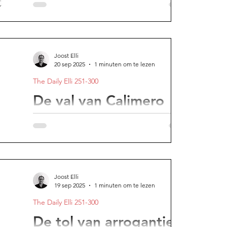
wat meestal gebeurt
Je leven is veel voorspelbaarder dan je
denkt.
Joost Elli
20 sep 2025
1 minuten om te lezen
The Daily Elli 251-300
De val van Calimero
Angst is saai.
Joost Elli
19 sep 2025
1 minuten om te lezen
The Daily Elli 251-300
De tol van arrogantie: