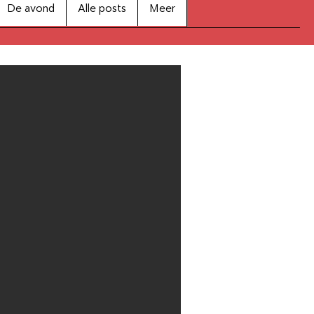
De avond
Alle posts
Meer