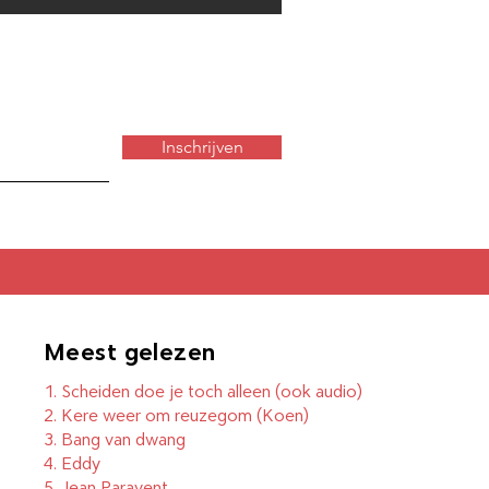
Inschrijven
Meest gelezen
1.
Scheiden doe je toch alleen (ook audio)
2.
Kere weer om reuzegom
(Koen)
3.
Bang van dwang
4.
Eddy
5.
Jean Paravent