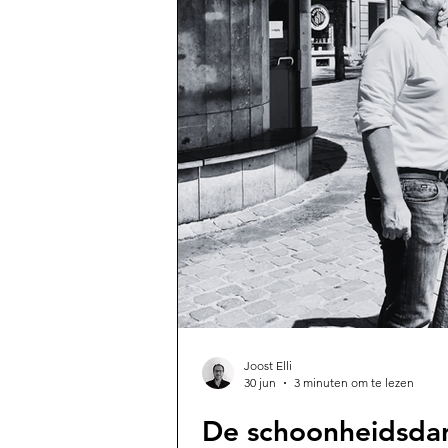
Joost Elli
30 jun
3 minuten om te lezen
De schoonheidsda