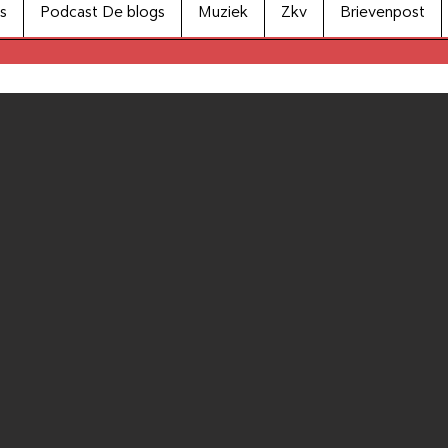
s
Podcast De blogs
Muziek
Zkv
Brievenpost