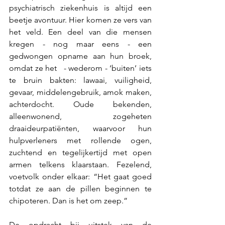
psychiatrisch ziekenhuis is altijd een 
beetje avontuur. Hier komen ze vers van 
het veld. Een deel van die mensen 
kregen - nog maar eens - een 
gedwongen opname aan hun broek, 
omdat ze het   - wederom - ‘buiten’ iets 
te bruin bakten: lawaai, vuiligheid, 
gevaar, middelengebruik, amok maken, 
achterdocht. Oude bekenden, 
alleenwonend, zogeheten 
draaideurpatiënten, waarvoor hun 
hulpverleners met rollende ogen, 
zuchtend en tegelijkertijd met open 
armen telkens klaarstaan. Fezelend, 
voetvolk onder elkaar: “Het gaat goed 
totdat ze aan de pillen beginnen te 
chipoteren. Dan is het om zeep.”
De opdracht bij uitstek van de 