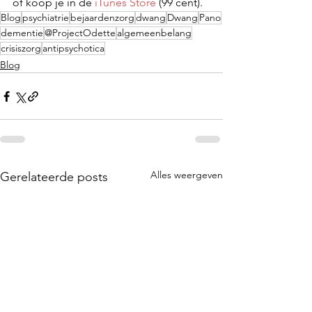
of koop je in de 
iTunes Store
 (99 cent).
Blog
psychiatrie
bejaardenzorg
dwang
Dwang
Pano
dementie
@ProjectOdette
algemeenbelang
crisiszorg
antipsychotica
Blog
Alles weergeven
Gerelateerde posts