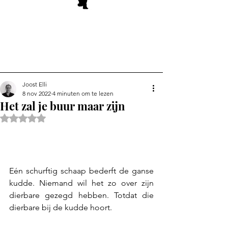
Joost Elli
8 nov 2022
4 minuten om te lezen
Het zal je buur maar zijn
Beoordeeld met NaN uit 5 sterren.
Eén schurftig schaap bederft de ganse 
kudde. Niemand wil het zo over zijn 
dierbare gezegd hebben. Totdat die 
dierbare bij de kudde hoort.