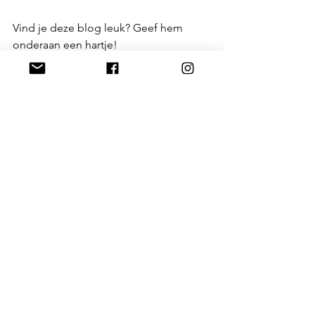
Vind je deze blog leuk? Geef hem 
onderaan een hartje!
Deze blog delen op Facebook of 
Twitter? Klik op de knop linksonder en 
klaar. Een comment op de sociale 
media toevoegen is ook altijd leuk.