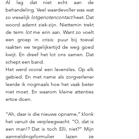
Al lag dat niet echt aan de 
behandeling. Veel waardevoller was wat 
zo vreselijk 
lotgenotencontact
 heet. Dat 
woord ademt ziek-zijn. Niettemin trekt 
de term 
lot
 me erin aan. Want zo voelt 
een groep in crisis: puur bij toeval 
raakten we tegelijkertijd de weg goed 
kwijt. En dreef het lot ons samen. Dat 
schept een band.
Het werd vooral een levensles. Op elk 
gebied. En met name als zorgverlener 
leerde ik nogmaals hoe het vaak beter 
niet moet. En waarom kleine attenties 
ertoe doen.
“Ah, daar is die nieuwe opname,” klonk 
het vanuit de verpleegwacht. “O, dat is 
een man!? Dat is toch Elli, niet?” Mijn 
aanmeldingsformulier lazen ze 