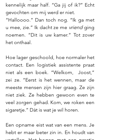
kennelijk maar half. “Ga jij of ik?” Echt 
gevochten om mij werd er niet.
“Halloooo.” Dan toch nog. “Ik ga met 
u mee, zie.” Ik dacht ze me 
vriend
 ging 
noemen. “Dit is uw kamer.” Tot zover 
het onthaal.
Hoe lager geschoold, hoe normaler het 
contact. Een logistiek assistente praat 
niet als een boek. “Welkom,  Joost,” 
zei ze. “Eerst is het wennen, maar de 
meeste mensen zijn hier graag. Ze zijn 
niet ziek. Ze hebben gewoon even te 
veel zorgen gehad. Kom, we roken een 
sigaretje.” Dàt is wat je wil horen. 
Een opname eist wat van een mens. Je 
hebt er maar beter zin in. En houdt van 
vertellen. Het begon met een praatje 