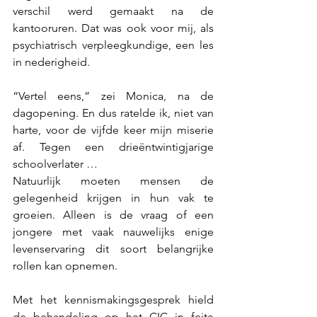
verschil werd gemaakt na de 
kantooruren. Dat was ook voor mij, als 
psychiatrisch verpleegkundige, een les 
in nederigheid.
“Vertel eens,” zei Monica, na de 
dagopening. En dus ratelde ik, niet van 
harte, voor de vijfde keer mijn miserie 
af. Tegen een drieëntwintigjarige 
schoolverlater …
Natuurlijk moeten mensen de 
gelegenheid krijgen in hun vak te 
groeien. Alleen is de vraag of een 
jongere met vaak nauwelijks enige 
levenservaring dit soort belangrijke 
rollen kan opnemen. 
Met het kennismakingsgesprek hield 
de behandeling op het CIC in feite 