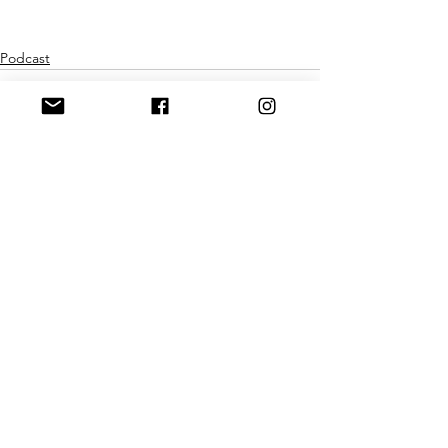
Podcast
Alles weergeven
Gerelateerde posts