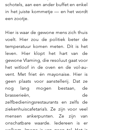
schotels, aan een ander buffet en enkel 
in het juiste kommetje — en het wordt 
een zootje.
Hier is waar de gewone mens zich thuis 
voelt. Hier zou de politiek beter de 
temperatuur komen meten. Dít is het 
leven. Hier klopt het hart van de 
gewone Vlaming, die resoluut gaat voor 
het witloof in de oven en de vol-au-
vent. Met friet én mayonaise. Hier is 
geen plaats voor aanstellerij. Dat ze 
nog lang mogen bestaan, de 
brasserieën, de 
zelfbedieningsrestaurants en zelfs de 
ziekenhuiscafetaria’s. Ze zijn voor veel 
mensen ankerpunten. Ze zijn van 
onschatbare waarde. Iedereen is er 
welkom. Imago is van geen tel. Het is 