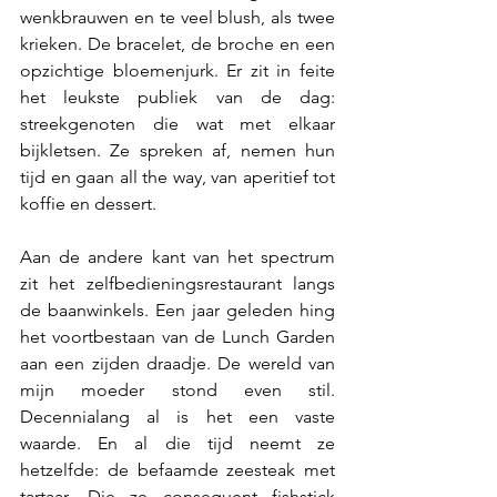
wenkbrauwen en te veel blush, als twee 
krieken. De bracelet, de broche en een 
opzichtige bloemenjurk. Er zit in feite 
het leukste publiek van de dag: 
streekgenoten die wat met elkaar 
bijkletsen. Ze spreken af, nemen hun 
tijd en gaan all the way, van aperitief tot 
koffie en dessert.
Aan de andere kant van het spectrum 
zit het zelfbedieningsrestaurant langs 
de baanwinkels. Een jaar geleden hing 
het voortbestaan van de Lunch Garden 
aan een zijden draadje. De wereld van 
mijn moeder stond even stil. 
Decennialang al is het een vaste 
waarde. En al die tijd neemt ze 
hetzelfde: de befaamde zeesteak met 
tartaar. Die ze consequent fishstick 