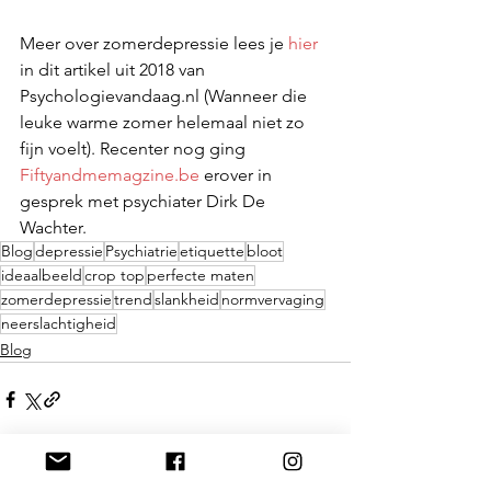
Meer over zomerdepressie lees je 
hier
in dit artikel uit 2018 van 
Psychologievandaag.nl (Wanneer die 
leuke warme zomer helemaal niet zo 
fijn voelt). Recenter nog ging 
Fiftyandmemagzine.be
 erover in 
gesprek met psychiater Dirk De 
Wachter.
Blog
depressie
Psychiatrie
etiquette
bloot
ideaalbeeld
crop top
perfecte maten
zomerdepressie
trend
slankheid
normvervaging
neerslachtigheid
Blog