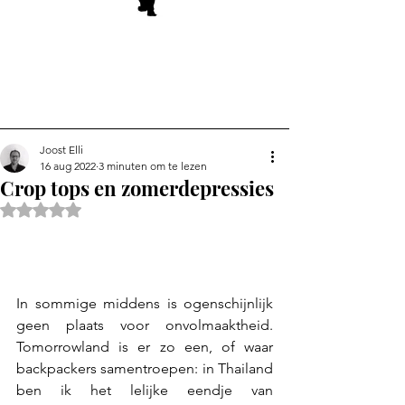
Joost Elli
16 aug 2022
3 minuten om te lezen
Crop tops en zomerdepressies
Beoordeeld met NaN uit 5 sterren.
In sommige middens is ogenschijnlijk 
geen plaats voor onvolmaaktheid. 
Tomorrowland is er zo een, of waar 
backpackers samentroepen: in Thailand 
ben ik het lelijke eendje van 