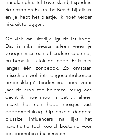
Banglamphu. Tel Love Island, Expeditie 
Robinson en Ex on the Beach bij elkaar 
en je hebt het plaatje. Ik hoef verder 
niks uit te leggen. 
Op vlak van uiterlijk ligt de lat hoog. 
Dat is niks nieuws, alleen wees je 
vroeger naar een of andere couturier, 
nu bepaalt TikTok de mode. Er is niet 
langer één zondebok. Zo ontstaan 
misschien wel iets ongecontroleerder 
‘ongelukkige’ tendenzen. Toen vorig 
jaar de crop top helemaal terug was 
dacht ik: hoe mooi is dat … alleen 
maakt het een hoop meisjes vast 
doodongelukkig. Op enkele dappere 
plussize influencers na lijkt het 
naveltruitje toch vooral bestemd voor 
de zogeheten ideale maten.