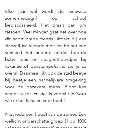
Elke jaar wel wordt de nieuwste 
zomermodegril op school 
bediscussieerd. Het draait dan om 
fatsoen. Veel minder gaat het over hoe 
dit soort brede trends uitpakt bij aan 
zichzelf twijfelende meisjes. En het ene 
versterkt het andere: eerder hoorde 
baby tees en spaghettibandjes bij 
vakantie of danstempels, nu zie je ze 
overal. Daarmee lijkt ook de stad beetje 
bij beetje een hachelijkere omgeving 
voor de onzekere mens. Bloot kan 
steeds vaker. En dat is vooral fijn ‘voor 
wie er het lichaam voor heeft’.
Niet iedereen houdt van de zomer. Een 
wellicht onderschatte groep (1 op 1000 
volgens pril onderzoek) mensen maakt 