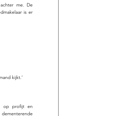
achter me. De 
makelaar is er 
mand kijkt.’ 
 op profijt en 
f dementerende 