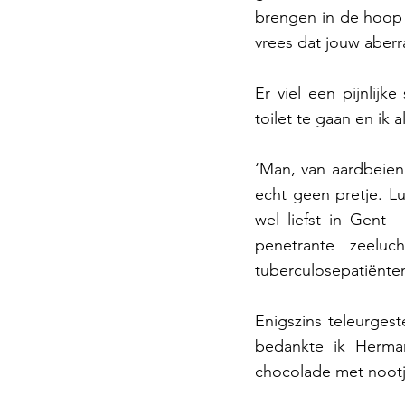
brengen in de hoop v
vrees dat jouw aberr
Er viel een pijnlij
toilet te gaan en ik a
‘Man, van aardbeienm
echt geen pretje. L
wel liefst in Gent 
penetrante zeelu
tuberculosepatiënten
Enigszins teleurges
bedankte ik Herma
chocolade met nootj