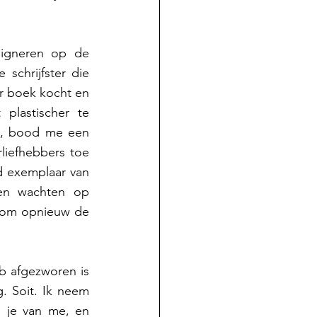
igneren op de 
chrijfster die 
r boek kocht en 
plastischer te 
l, bood me een 
liefhebbers toe 
 exemplaar van 
en wachten op 
n om opnieuw de 
b afgezworen is 
. Soit. Ik neem 
 je van me, en 