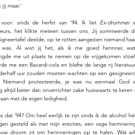
jij maar.’ 
 voor: sinds de herfst van ’94. Ik liet 
Ex-drummer
 s
rs, het klikte meteen tussen ons. Jij sommeerde de s
igneertafel deelde, op te rotten aangezien niemand haa
 was. Al wist jij het, als ik me goed herinner, wat 
igde me uit plaats te nemen op de vrijgekomen stoe
de me een Bacardi-cola en blafte de lange rij literatuur
derhalf uur zouden moeten wachten op een gesigneerd
. Niemand protesteerde, je was nu eenmaal God 
 altijd beter dan onverrichter zake huiswaarts te kere
gaan met de eigen ledigheid.  
 dat ’94? Om heel eerlijk te zijn sinds ik de alcohol he
en gesteld als met mijn erecties, een vage herinnering
jouw droom zit om herinneringen op te halen. Wat wil