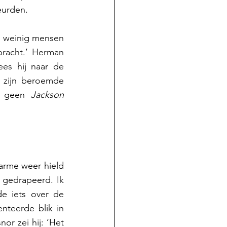
eurden. 
 weinig mensen 
racht.’ Herman 
es hij naar de 
 zijn beroemde 
t geen 
Jackson 
rme weer hield 
 gedrapeerd. Ik 
 iets over de 
teerde blik in 
or zei hij: ‘Het 