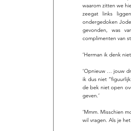
waarom zitten we hier
zeegat links ligg
ondergedoken Joden 
gevonden, was van
complimenten van st
‘Herman ik denk niet
‘Opnieuw … jouw droo
ik dus niet “figuurl
de bek niet open ov
geven.’
‘Mmm. Misschien moet
wil vragen. Als je he