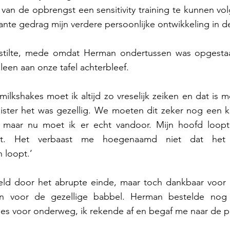
an de opbrengst een sensitivity training te kunnen vol
ante gedrag mijn verdere persoonlijke ontwikkeling in d
ke stilte, mede omdat Herman ondertussen was opgesta
lleen aan onze tafel achterbleef. 
ilkshakes moet ik altijd zo vreselijk zeiken en dat is me
uister het was gezellig. We moeten dit zeker nog een k
– maar nu moet ik er echt vandoor. Mijn hoofd loopt
cht. Het verbaast me hoegenaamd niet dat het 
 loopt.’ 
teld door het abrupte einde, maar toch dankbaar voor d
n voor de gezellige babbel. Herman bestelde nog 
es voor onderweg, ik rekende af en begaf me naar de pa