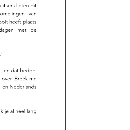
tsers lieten dit 
omelingen van 
t heeft plaats 
jdagen met de 
’ 
– en dat bedoel 
 over. Breek me 
 en Nederlands 
je al heel lang 