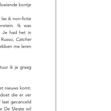
oeiende kontje 
las ik non-fictie 
stein. Ik was 
 Je had het in 
 Russo, 
Catcher 
ebben me leren 
uur ik je graag 
het nieuws komt. 
doet die er ver 
 laat gecanceld 
r De Slegte wil 