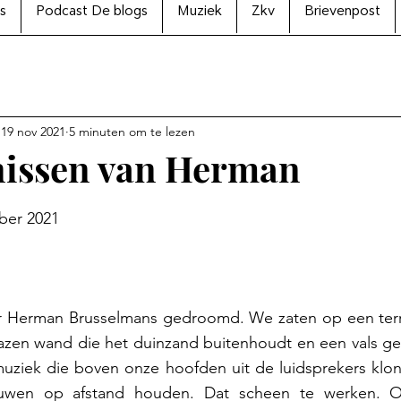
s
Podcast De blogs
Muziek
Zkv
Brievenpost
19 nov 2021
5 minuten om te lezen
nissen van Herman
N uit 5 sterren.
ber 2021
r Herman Brusselmans gedroomd. We zaten op een terr
lazen wand die het duinzand buitenhoudt en een vals gev
muziek die boven onze hoofden uit de luidsprekers klon
euwen op afstand houden. Dat scheen te werken. On