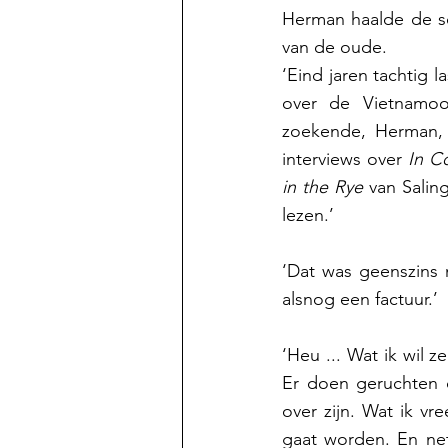
Herman haalde de sc
van de oude.   
‘Eind jaren tachtig l
over de Vietnamoor
zoekende, Herman, 
interviews over 
In C
in the Rye
 van Saling
lezen.’ 
‘Dat was geenszins m
alsnog een factuur.’ 
‘Heu ... Wat ik wil z
Er doen geruchten d
over zijn. Wat ik vr
gaat worden. En net