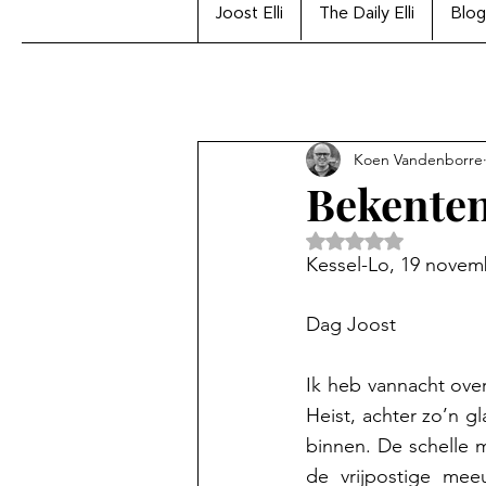
Joost Elli
The Daily Elli
Blog
Koen Vandenborre
Bekente
Beoordeeld met Na
Kessel-Lo, 19 novem
Dag Joost
Ik heb vannacht ove
Heist, achter zo’n g
binnen. De schelle 
de vrijpostige me