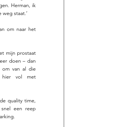
gen. Herman, ik 
e weg staat.’
an om naar het 
t mijn prostaat 
eer doen – dan 
 om van al die 
hier vol met 
e quality time, 
snel een reep 
rking.  