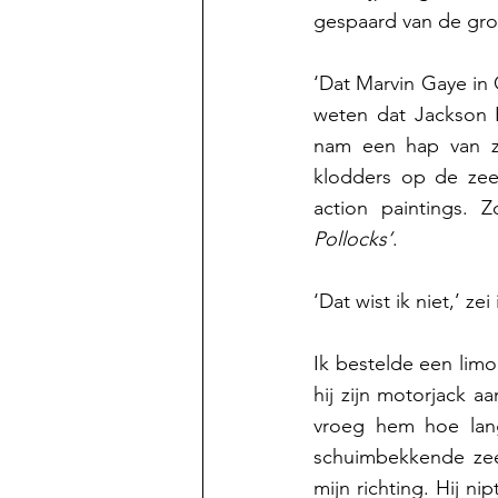
gespaard van de groe
‘Dat Marvin Gaye in
weten dat Jackson P
nam een hap van zij
klodders op de zeed
action paintings.
Pollocks’
.  
‘Dat wist ik niet,’ zei
Ik bestelde een lim
hij zijn motorjack a
vroeg hem hoe lan
schuimbekkende zee 
mijn richting. Hij ni