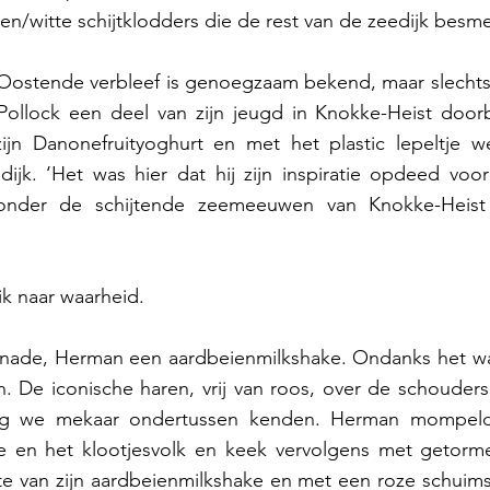
n/witte schijtklodders die de rest van de zeedijk besm
 Oostende verbleef is genoegzaam bekend, maar slechts
ollock een deel van zijn jeugd in Knokke-Heist doorb
n Danonefruityoghurt en met het plastic lepeltje we
ijk. ‘Het was hier dat hij zijn inspiratie opdeed voor
 Zonder de schijtende zeemeeuwen van Knokke-Heis
 ik naar waarheid. 
onade, Herman een aardbeienmilkshake. Ondanks het wa
an. De iconische haren, vrij van roos, over de schouders
g we mekaar ondertussen kenden. Herman mompelde
en het klootjesvolk en keek vervolgens met getormen
pte van zijn aardbeienmilkshake en met een roze schuimsn