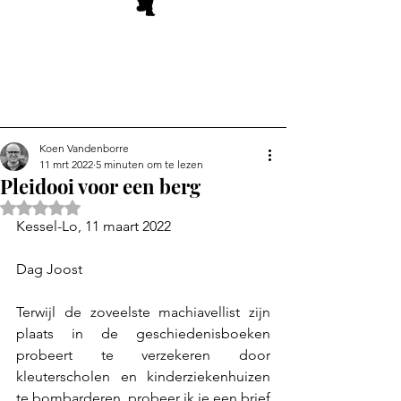
Koen Vandenborre
11 mrt 2022
5 minuten om te lezen
Pleidooi voor een berg
Beoordeeld met NaN uit 5 sterren.
Kessel-Lo, 11 maart 2022
Dag Joost
Terwijl de zoveelste machiavellist zijn 
plaats in de geschiedenisboeken 
probeert te verzekeren door 
kleuterscholen en kinderziekenhuizen 
te bombarderen, probeer ik je een brief 