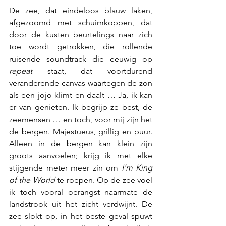
De zee, dat eindeloos blauw laken, 
afgezoomd met schuimkoppen, dat 
door de kusten beurtelings naar zich 
toe wordt getrokken, die rollende 
ruisende soundtrack die eeuwig op 
repeat
 staat, dat voortdurend 
veranderende canvas waartegen de zon 
als een jojo klimt en daalt … Ja, ik kan 
er van genieten. Ik begrijp ze best, de 
zeemensen … en toch, voor mij zijn het 
de bergen. Majestueus, grillig en puur. 
Alleen in de bergen kan klein zijn 
groots aanvoelen; krijg ik met elke 
stijgende meter meer zin om 
I’m King 
of the World
 te roepen. Op de zee voel 
ik toch vooral oerangst naarmate de 
landstrook uit het zicht verdwijnt. De 
zee slokt op, in het beste geval spuwt 