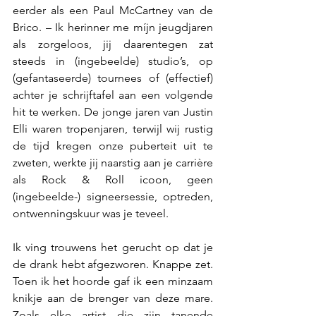
eerder als een Paul McCartney van de 
Brico. – Ik herinner me míjn jeugdjaren 
als zorgeloos, jij daarentegen zat 
steeds in (ingebeelde) studio’s, op 
(gefantaseerde) tournees of (effectief) 
achter je schrijftafel aan een volgende 
hit te werken. De jonge jaren van Justin 
Elli waren tropenjaren, terwijl wij rustig 
de tijd kregen onze puberteit uit te 
zweten, werkte jij naarstig aan je carrière 
als Rock & Roll icoon, geen 
(ingebeelde-) signeersessie, optreden, 
ontwenningskuur was je teveel. 
Ik ving trouwens het gerucht op dat je 
de drank hebt afgezworen. Knappe zet. 
Toen ik het hoorde gaf ik een minzaam 
knikje aan de brenger van deze mare. 
Zoals elke artist die zijn tanende 