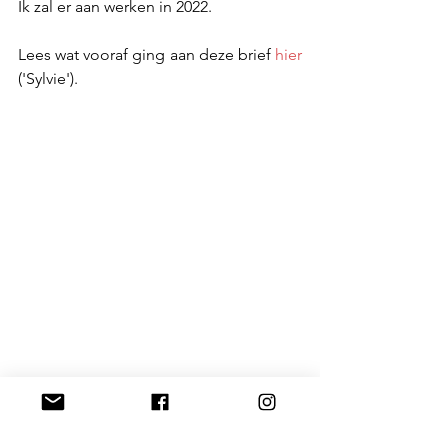
Ik zal er aan werken in 2022. 
Lees wat vooraf ging aan deze brief 
hier
('Sylvie').
2021, 16 december, Kessel-Lo (België). 
Foto: Roos Vandenborre. 