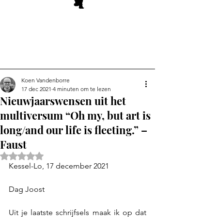
Koen Vandenborre
17 dec 2021
4 minuten om te lezen
Nieuwjaarswensen uit het
multiversum “Oh my, but art is
long/and our life is fleeting.” –
Faust
Beoordeeld met NaN uit 5 sterren.
Kessel-Lo, 17 december 2021
Dag Joost	
Uit je laatste schrijfsels maak ik op dat 