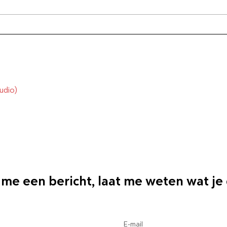
lotsbestemming. Het is het
naar
resultaat van je kleine keuzes
zelf
udio)
 me een bericht, laat me weten wat je