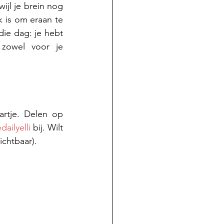
ijl je brein nog 
k is om eraan te 
ie dag: je hebt 
zowel voor je 
rtje. Delen op 
dailyelli
 bij. Wilt 
ichtbaar).