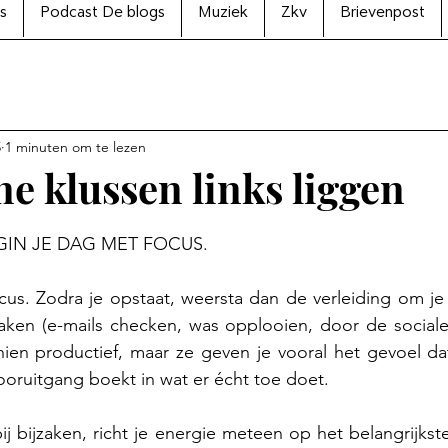
s
Podcast De blogs
Muziek
Zkv
Brievenpost
5
1 minuten om te lezen
ne klussen links liggen
N uit 5 sterren.
 BEGIN JE DAG MET FOCUS.
us. Zodra je opstaat, weersta dan de verleiding om je ti
 taken (e-mails checken, was opplooien, door de sociale
hien productief, maar ze geven je vooral het gevoel dat
ooruitgang boekt in wat er écht toe doet.
 bij bijzaken, richt je energie meteen op het belangrijkst