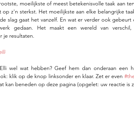
otste, moeilijkste of meest betekenisvolle taak aan terw
cht op z'n sterkst. Het moeilijkste aan elke belangrijke taa
e slag gaat het vanzelf. En wat er verder ook gebeurt d
nwerk gedaan. Het maakt een wereld van verschil, 
 je resultaten.
lli
 Elli wel wat hebben? Geef hem dan onderaan een ha
k: klik op de knop linksonder en klaar. Zet er even 
#the
t kan beneden op deze pagina (opgelet: uw reactie is z