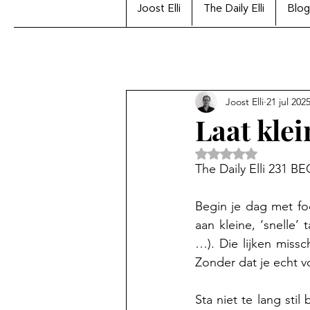
Joost Elli
The Daily Elli
Blog
Joost Elli
21 jul 202
Laat klei
Beoordeeld met Na
The Daily Elli 231
Begin je dag met foc
aan kleine, ‘snelle’
…). Die lijken missc
Zonder dat je echt v
Sta niet te lang stil