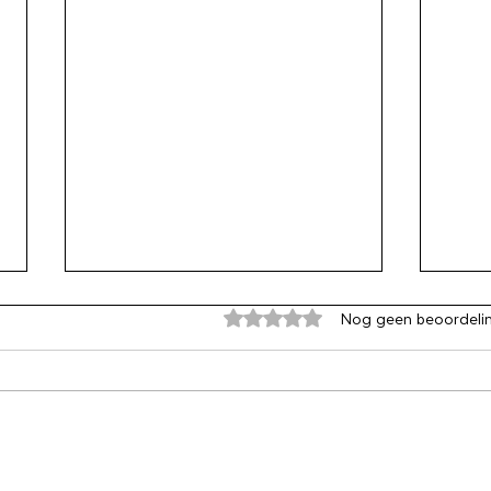
Beoordeeld met 0 uit 5 sterren
Nog geen beoordeli
Karakter is geen
Je g