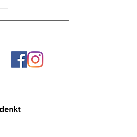
 een geweldig leven is
beheersing
 denkt