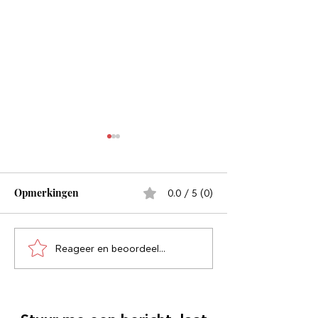
Opmerkingen
0.0 / 5 (0)
Slaap koel
Reageer en beoordeel...
Solvitur ambulando:
demons don’t like fresh
air