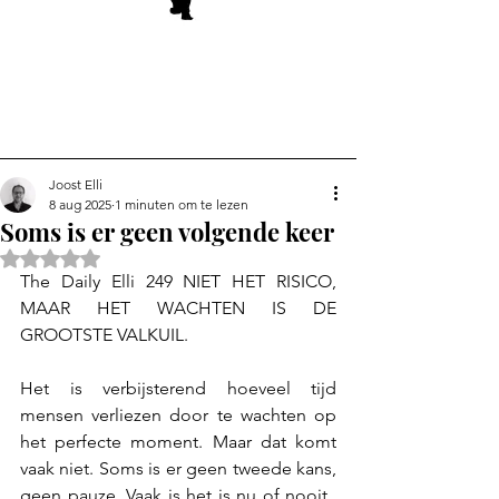
Joost Elli
8 aug 2025
1 minuten om te lezen
Soms is er geen volgende keer
Beoordeeld met NaN uit 5 sterren.
The Daily Elli 249 NIET HET RISICO, 
MAAR HET WACHTEN IS DE 
GROOTSTE VALKUIL.
Het is verbijsterend hoeveel tijd 
mensen verliezen door te wachten op 
het perfecte moment. Maar dat komt 
vaak niet. Soms is er geen tweede kans, 
geen pauze. Vaak is het is nu of nooit.  