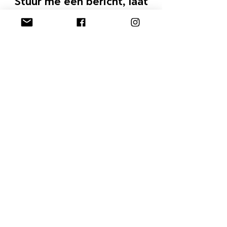
Stuur me een bericht, laat
me weten wat je denkt
Verzenden
© 2025 by Joost Elli |
joost.elli@icloud.com
| Made
with ♥ in Leuven, Belgium
Joost Elli dot be by
Joost