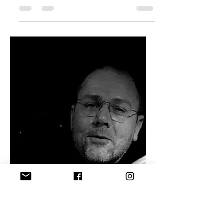
Joost Elli
28 jan 2022
4 minuten om te lezen
Brievenpost
Bel me, schrijf me
De telefoon met vaste lijn noopte mij
tot presentie. De kabel herinnerde mij
aan het gesprek. Die apps gaven 'het
praatje' de genadestoot.