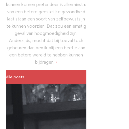
kunnen komen pretendeer ik allerminst u
van een betere geestelijke gezondheid
laat staan een soort van zelfbewustzijn
te kunnen voorzien. Dat zou een ernstig
geval van hoogmoedigheid zijn.
Anderzijds, mocht dat bij toeval toch
gebeuren dan ben ik blij een beetje aan
een betere wereld te hebben kunnen
bijdragen.
•
Alle posts