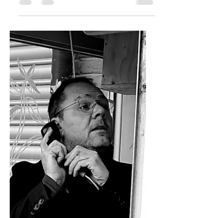
Koen Vandenborre
8 apr 2022
5 minuten om te lezen
Brievenpost
Van het westelijk front geen
nieuws
Niemand van onze generatie twijfelde
er tot voor kort aan dat oorlog iets was
dat beperkt bleef tot musea,
monumenten en feestdagen.