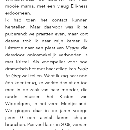
mooie mama, met een vleug Elli-ness 
erdoorheen.
Ik had toen het contact kunnen 
herstellen. Maar daarvoor was ik te 
puberend: we praatten even, maar kort 
daarna trok ik naar mijn kamer. Ik 
luisterde naar een plaat van 
Visage
 die 
daardoor onlosmakelijk verbonden is 
met Kristel. Als voorspeller voor hoe 
dramatisch het met haar afliep kan 
Fade 
to Grey 
wel tellen. Want ik zag haar nog 
één keer terug, ze werkte dan af en toe 
mee in de zaak van haar moeder, die 
runde intussen het Kasteel van 
Wippelgem, in het verre Meetjesland. 
We gingen daar in de jaren vroege 
jaren 0 een aantal keren chique 
brunchen. Pas veel later, in 2008, vernam 