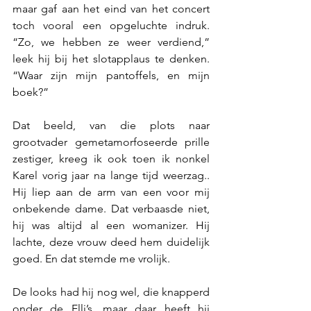
maar gaf aan het eind van het concert 
toch vooral een opgeluchte indruk. 
“Zo, we hebben ze weer verdiend,” 
leek hij bij het slotapplaus te denken. 
“Waar zijn mijn pantoffels, en mijn 
boek?”
Dat beeld, van die plots naar 
grootvader gemetamorfoseerde prille 
zestiger, kreeg ik ook toen ik nonkel 
Karel vorig jaar na lange tijd weerzag.. 
Hij liep aan de arm van een voor mij 
onbekende dame. Dat verbaasde niet, 
hij was altijd al een womanizer. Hij 
lachte, deze vrouw deed hem duidelijk 
goed. En dat stemde me vrolijk. 
De looks had hij nog wel, die knapperd 
onder de Elli’s, maar daar heeft hij 