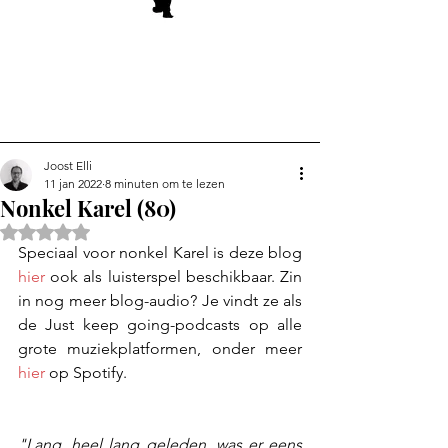
Joost Elli
11 jan 2022
8 minuten om te lezen
Nonkel Karel (80)
Beoordeeld met NaN uit 5 sterren.
Speciaal voor nonkel Karel is deze blog 
hier
 ook als luisterspel beschikbaar. Zin 
in nog meer blog-audio? Je vindt ze als 
de Just keep going-podcasts op alle 
grote muziekplatformen, onder meer 
hier
 op Spotify.
"Lang, heel lang geleden, was er eens 