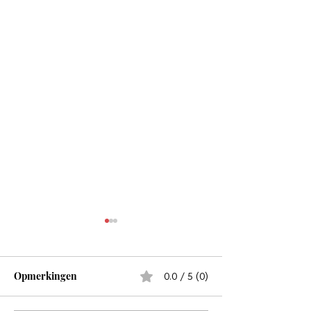
Opmerkingen
0.0 / 5 (0)
Motivatie is frag