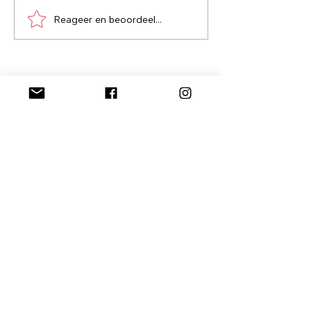
Reageer en beoordeel...
Neem je gewoontes onder
de loep
Stuur me een bericht, laat
me weten wat je denkt
Verzenden