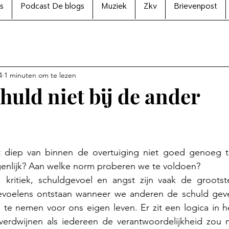
s
Podcast De blogs
Muziek
Zkv
Brievenpost
4
1 minuten om te lezen
huld niet bij de ander
N uit 5 sterren.
t diep van binnen de overtuiging niet goed genoeg te
igenlijk? Aan welke norm proberen we te voldoen?
 kritiek, schuldgevoel en angst zijn vaak de grootst
voelens ontstaan wanneer we anderen de schuld geven
 te nemen voor ons eigen leven. Er zit een logica in he
rdwijnen als iedereen de verantwoordelijkheid zou n