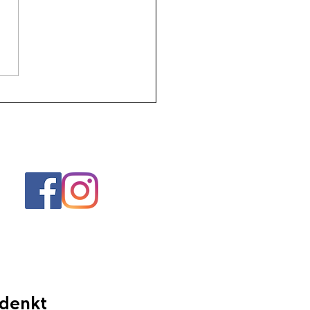
 lebensbejahend
 denkt