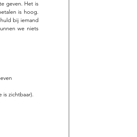
e geven. Het is 
talen is hoog. 
huld bij iemand 
unnen we niets 
 even 
is zichtbaar).