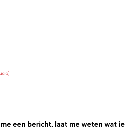
Leef
Leer je spieren ontspannen
udio)
 me een bericht, laat me weten wat je