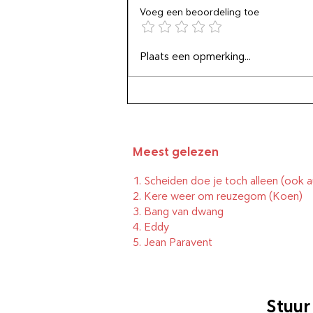
Voeg een beoordeling toe
Lees en kijk alleen wat je
Plaats een opmerking...
boeit
Meest gelezen
1.
Scheiden doe je toch alleen (ook a
2.
Kere weer om reuzegom
(Koen)
3.
Bang van dwang
4.
Eddy
5.
Jean Paravent
Stuur