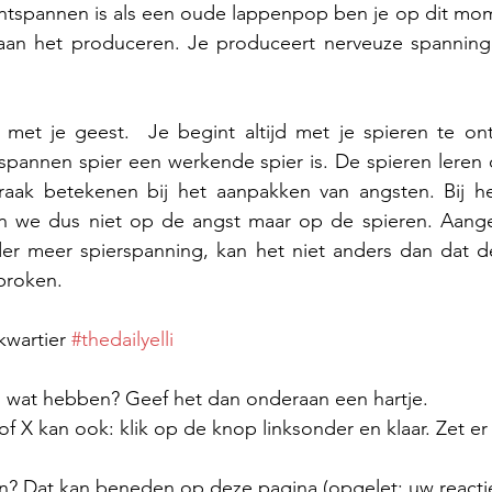
ontspannen is als een oude lappenpop ben je op dit mom
aan het produceren. Je produceert nerveuze spanning
 met je geest.  Je begint altijd met je spieren te on
pannen spier een werkende spier is. 
De spieren leren
ak betekenen bij het aanpakken van angsten. Bij het
 we dus niet op de angst maar op de spieren. Aangez
der meer spierspanning, kan het niet anders dan dat de 
broken.
kwartier 
#thedailyelli
el wat hebben? Geef het dan onderaan een hartje.
 X kan ook: klik op de knop linksonder en klaar. Zet er
n? Dat kan beneden op deze pagina (opgelet: uw reactie 