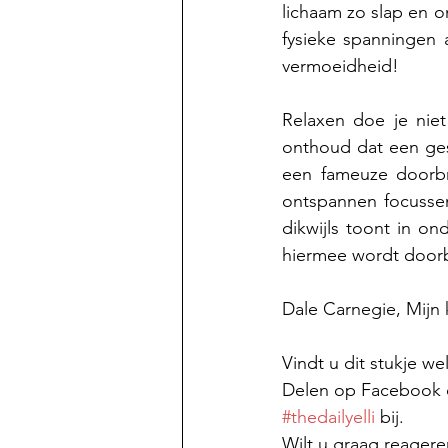
lichaam zo slap en 
fysieke spanningen 
vermoeidheid!
Relaxen doe je niet
onthoud dat een ges
een fameuze doorbra
ontspannen focussen
dikwijls toont in on
hiermee wordt door
Dale Carnegie, Mijn 
Vindt u dit stukje w
Delen op Facebook of
#thedailyelli
 bij.
Wilt u graag reagere