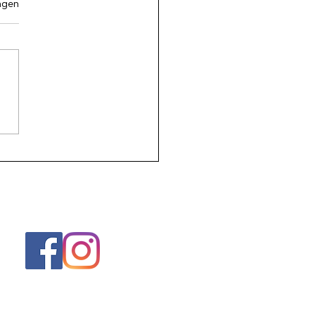
.
ngen
 je omgeving goed (en al
r als je wilt veranderen)