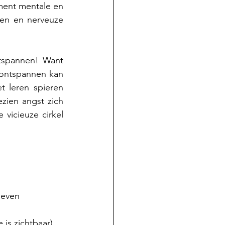
ent mentale en 
en en nerveuze 
tspannen! Want 
 ontspannen kan 
 leren spieren 
ien angst zich 
vicieuze cirkel 
 even 
is zichtbaar).