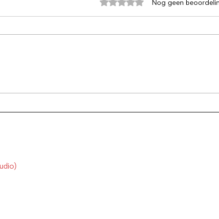
Beoordeeld met 0 uit 5 sterren
Nog geen beoordeli
Koolhydraten weg!
Kies
zeke
udio)