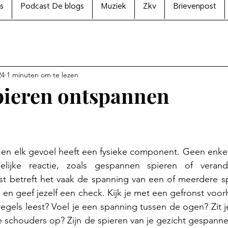
s
Podcast De blogs
Muziek
Zkv
Brievenpost
24
1 minuten om te lezen
spieren ontspannen
N uit 5 sterren.
en elk gevoel heeft een fysieke component. Geen enkel 
elijke reactie, zoals gespannen spieren of verand
st betreft het vaak de spanning van een of meerdere sp
, en geef jezelf een check. Kijk je met een gefronst voor
 regels leest? Voel je een spanning tussen de ogen? Zit 
je schouders op? Zijn de spieren van je gezicht gespannen