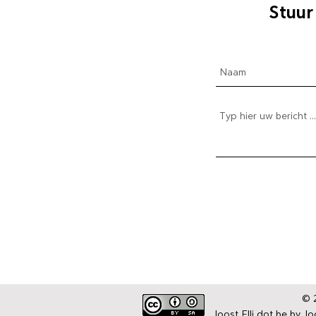
Stuur
© 2
Joost Elli dot be by
Joo