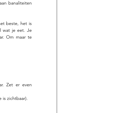
an banaliteiten 
t beste, het is 
wat je eet. Je 
ar. Om maar te 
Delen op Facebook of X kan ook: klik op de knop linksonder en klaar. Zet er even 
is zichtbaar).