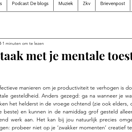
s
Podcast De blogs
Muziek
Zkv
Brievenpost
4
1 minuten om te lezen
 taak met je mentale toe
N uit 5 sterren.
ectieve manieren om je productiviteit te verhogen is door
le gesteldheid. Anders gezegd: ga na wanneer je wat
n het helderst in de vroege ochtend (zie ook elders, d
e beste) en kunnen in de namiddag grof gesteld allee
rend werk aan. Het kan bij jou natuurlijk precies omge
ngen: probeer niet op je ‘zwakker momenten’ creatief te 