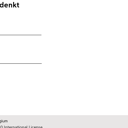
 denkt
gium
0 International License.