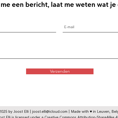
 me een bericht, laat me weten wat je
Verzenden
025 by Joost Elli |
joost.elli@icloud.com
| Made with ♥ in Leuven, Bel
st Elli
is licensed under a
Creative Commons Attribution-ShareAlike 4.