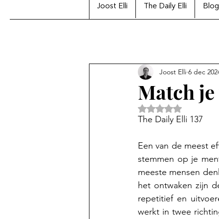
Joost Elli
The Daily Elli
Blog
Joost Elli
6 dec 202
Match je
Beoordeeld met Na
The Daily Elli 137
Een van de meest eff
stemmen op je menta
meeste mensen denke
het ontwaken zijn d
repetitief en uitvoe
werkt in twee richti