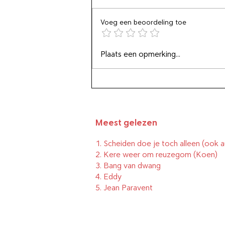
Voeg een beoordeling toe
Luister niet naar hoe je je
Plaats een opmerking...
voelt
Meest gelezen
1.
Scheiden doe je toch alleen (ook a
2.
Kere weer om reuzegom
(Koen)
3.
Bang van dwang
4.
Eddy
5.
Jean Paravent