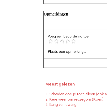
Opmerkingen
Voeg een beoordeling toe
Ontspan uw tenen en uw
Plaats een opmerking...
ogen en ontfrons
Meest gelezen
1.
Scheiden doe je toch alleen (ook a
2.
Kere weer om reuzegom
(Koen)
3.
Bang van dwang