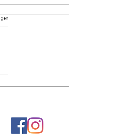
.
ngen
t je het zegt is het nog
 waar