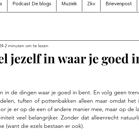
s
Podcast De blogs
Muziek
Zkv
Brievenpost
24
2 minuten om te lezen
 jezelf in waar je goed i
N uit 5 sterren.
len in de dingen waar je goed in bent. En volg geen trends
delen, tuften of pottenbakken alleen maar omdat het in
oor je er op de een of andere manier mee, maar op de lan
niteit veel belangrijker. Zonder dat alleenrecht natuurl
 (want die ezels bestaan er ook).