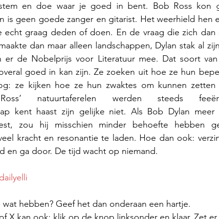
stem en doe waar je goed in bent. Bob Ross kon ge
n is geen goede zanger en gitarist. Het weerhield hen er
e echt graag deden of doen. En de vraag die zich dan s
aakte dan maar alleen landschappen, Dylan stak al zijn e
er de Nobelprijs voor Literatuur mee. Dat soort van g
veral goed in kan zijn. Ze zoeken uit hoe ze hun bepe
nog: ze kijken hoe ze hun zwaktes om kunnen zetten
Ross’ natuurtaferelen werden steeds feeërie
p kent haast zijn gelijke niet. Als Bob Dylan meer 
est, zou hij misschien minder behoefte hebben ge
eel kracht en resonantie te laden. Hoe dan ook: verzin
en ga door. De tijd wacht op niemand.
ailyelli
el wat hebben? Geef het dan onderaan een hartje.
 X kan ook: klik op de knop linksonder en klaar. Zet er