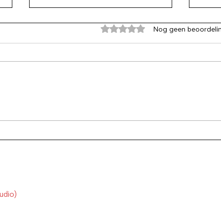
Beoordeeld met 0 uit 5 sterren
Nog geen beoordeli
Onderhoud je sociale
Omda
contacten
niet
udio)