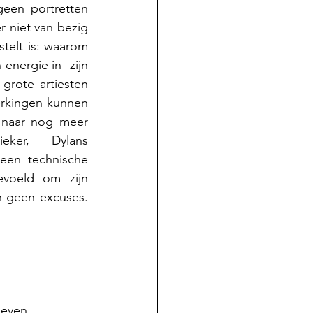
en portretten 
 niet van bezig 
telt is: waarom 
nergie in  zijn 
rote artiesten 
rkingen kunnen 
 naar nog meer 
ker, Dylans 
een technische 
voeld om zijn 
 geen excuses. 
 even 