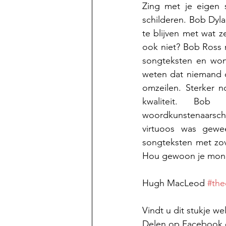
Zing met je eigen 
schilderen. Bob Dyla
te blijven met wat z
ook niet? Bob Ross m
songteksten en won 
weten dat niemand o
omzeilen. Sterker 
kwaliteit. Bob 
woordkunstenaarscha
virtuoos was gewe
songteksten met zov
Hou gewoon je mond 
Hugh MacLeod 
#thed
Vindt u dit stukje w
Delen op Facebook of