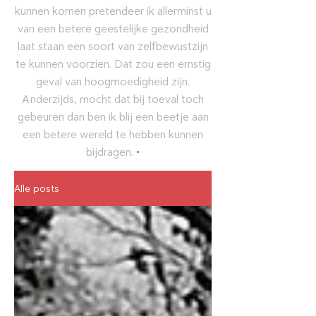
kunnen komen pretendeer ik allerminst u
van een betere geestelijke gezondheid
laat staan een soort van zelfbewustzijn
te kunnen voorzien. Dat zou een ernstig
geval van hoogmoedigheid zijn.
Anderzijds, mocht dat bij toeval toch
gebeuren dan ben ik blij een beetje aan
een betere wereld te hebben kunnen
bijdragen.
•
Alle posts