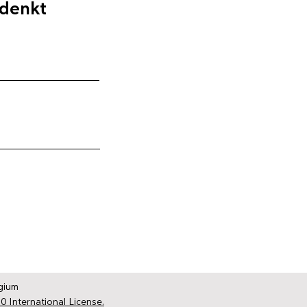
 denkt
gium
0 International License.