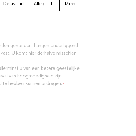
De avond
Alle posts
Meer
orden gevonden, hangen onderliggend
 vast. U komt hier derhalve misschien
lerminst u van een betere geestelijke
eval van hoogmoedigheid zijn.
ld te hebben kunnen bijdragen.
•