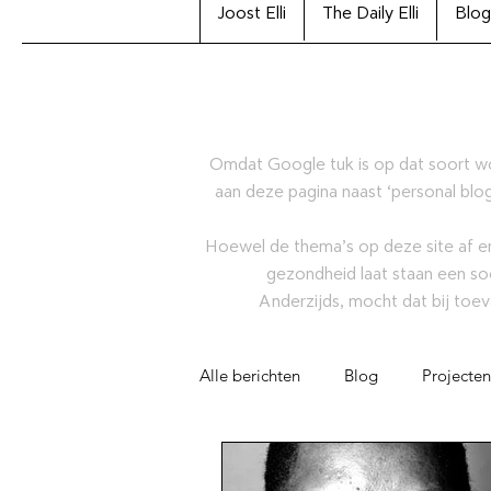
Joost Elli
The Daily Elli
Blog
Omdat Google tuk is op dat soort w
aan deze pagina naast ‘personal blog
Hoewel de thema’s op deze site af en
gezondheid laat staan een so
Anderzijds, mocht dat bij toev
Alle berichten
Blog
Projecten
Artikel
Joost Elli Archiefcolle