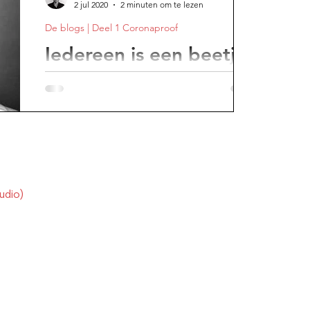
2 jul 2020
2 minuten om te lezen
De blogs | Deel 1 Coronaproof
e avond
Iedereen is een beetje
racistisch
Ik bedankte de Antilliaan achter het
Belgische treinloket voor zijn uitstekende
service. Niet al te overdreven, want dat ligt
gevoelig.
udio)