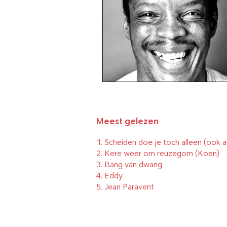
Brievenpost
Podcast
D
Boeken die u niet vroeg
The Daily Elli 1-50
Meest gelezen
1.
Scheiden doe je toch alleen (ook a
The Daily Elli 51-101
2.
Kere weer om reuzegom
(Koen)
3.
Bang van dwang
4.
Eddy
5.
Jean Paravent
The Daily Elli 102-152