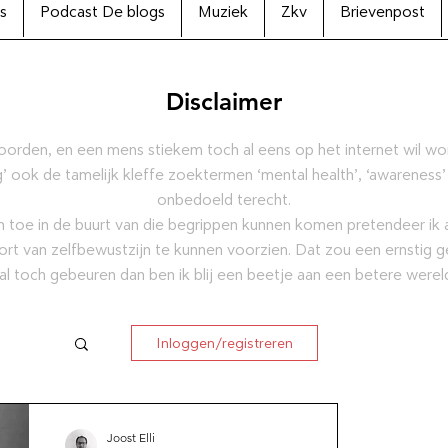
s
Podcast De blogs
Muziek
Zkv
Brievenpost
Disclaimer
oorden, en een mens stiekem toch al eens op het internet wil w
’ ook de tamelijk kleffe zoektermen ‘mental health’, ‘awareness’
onbedoeld terecht.
 toe in de buurt van die begrippen kunnen komen pretendeer ik al
ort van zelfbewustzijn te kunnen voorzien. Dat zou een ernstig g
al toch gebeuren dan ben ik blij een beetje aan een betere were
Inloggen/registreren
ctie
Joost Elli