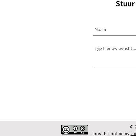
Stuur
The Daily Elli 153-203
The Daily Elli 204-254
The Daily Elli 251-300
The Daily Elli 301-350
De blogs | Deel 1 Coronaproof
De blogs | Deel 2 Strekenwijven ...
© 2
Joost Elli dot be by
Joo