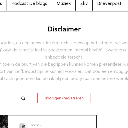
s
Podcast De blogs
Muziek
Zkv
Brievenpost
Disclaimer
oorden, en een mens stiekem toch al eens op het internet wil w
’ ook de tamelijk kleffe zoektermen ‘mental health’, ‘awareness’
onbedoeld terecht.
 toe in de buurt van die begrippen kunnen komen pretendeer ik al
ort van zelfbewustzijn te kunnen voorzien. Dat zou een ernstig g
al toch gebeuren dan ben ik blij een beetje aan een betere were
Inloggen/registreren
ctie
Joost Elli