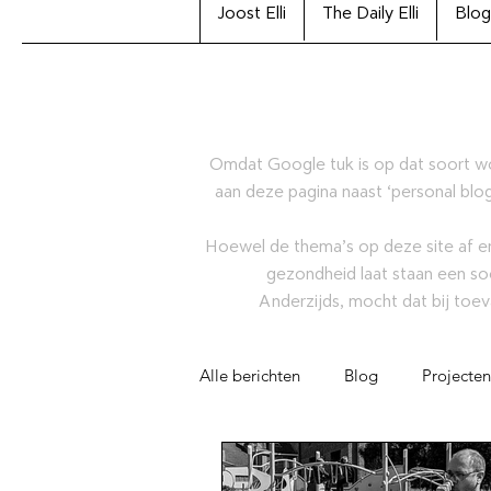
Joost Elli
The Daily Elli
Blog
Omdat Google tuk is op dat soort w
aan deze pagina naast ‘personal blog
Hoewel de thema’s op deze site af en
gezondheid laat staan een so
Anderzijds, mocht dat bij toev
Alle berichten
Blog
Projecten
Artikel
Joost Elli Archiefcolle