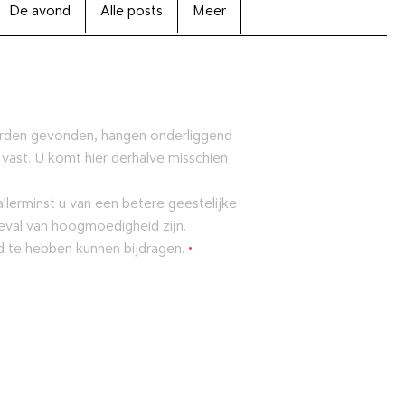
De avond
Alle posts
Meer
orden gevonden, hangen onderliggend
 vast. U komt hier derhalve misschien
lerminst u van een betere geestelijke
eval van hoogmoedigheid zijn.
ld te hebben kunnen bijdragen.
•