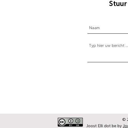
Stuur
The Daily Elli 153-203
The Daily Elli 204-254
The Daily Elli 251-300
The Daily Elli 301-350
De blogs | Deel 1 Coronaproof
De blogs | Deel 2 Strekenwijven ...
© 2
Joost Elli dot be by
Joo