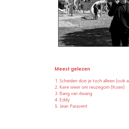
Brievenpost
Podcast
D
Boeken die u niet vroeg
The Daily Elli 1-50
Meest gelezen
1.
Scheiden doe je toch alleen (ook a
The Daily Elli 51-101
2.
Kere weer om reuzegom
(Koen)
3.
Bang van dwang
4.
Eddy
5.
Jean Paravent
The Daily Elli 102-152