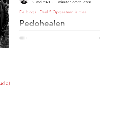
18 mei 2021
3 minuten om te lezen
De blogs | Deel 5 Opgestaan is plaa
e avond
Pedohealen
Dave De Cock, de ontvoerder van Dean
Verberckmoes, zat eerder vast voor
kindermishandeling. Dat die man vrijkwam
verbaast mij allerminst.
udio)