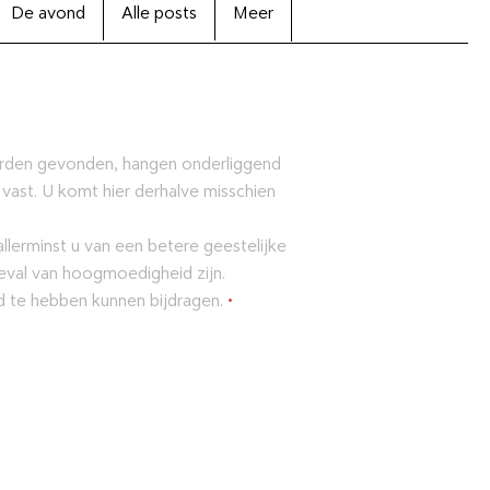
De avond
Alle posts
Meer
orden gevonden, hangen onderliggend
 vast. U komt hier derhalve misschien
lerminst u van een betere geestelijke
eval van hoogmoedigheid zijn.
ld te hebben kunnen bijdragen.
•