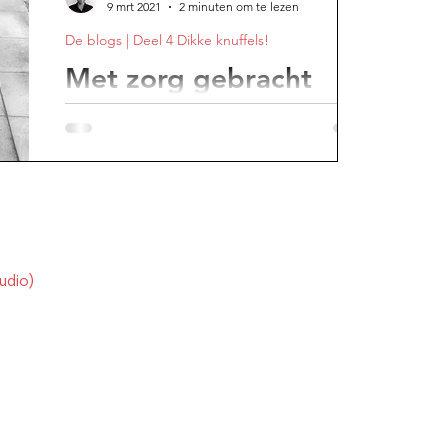
9 mrt 2021
2 minuten om te lezen
De blogs | Deel 4 Dikke knuffels!
e avond
Met zorg gebracht
De vaart waarmee PostNL bezorgt blijft
verbazen. Daar kunnen ze hier een flinke
PostPunt aan zuigen.
udio)