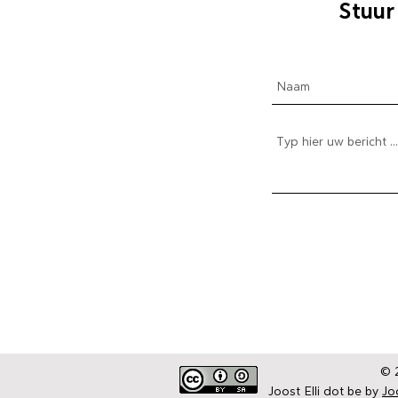
Stuur
The Daily Elli 153-203
The Daily Elli 204-254
The Daily Elli 251-300
The Daily Elli 301-350
De blogs | Deel 1 Coronaproof
De blogs | Deel 2 Strekenwijven ...
© 2
Joost Elli dot be by
Joo