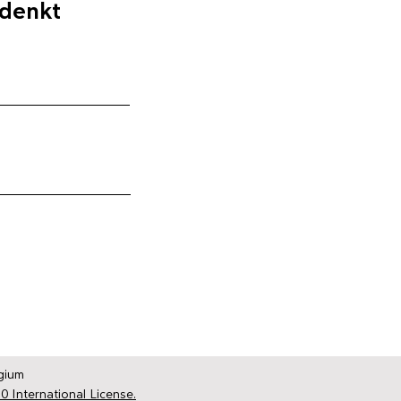
 denkt
gium
0 International License.