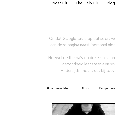
Joost Elli
The Daily Elli
Blog
Omdat Google tuk is op dat soort w
aan deze pagina naast ‘personal blog
Hoewel de thema’s op deze site af en
gezondheid laat staan een so
Anderzijds, mocht dat bij toev
Alle berichten
Blog
Projecten
Artikel
Joost Elli Archiefcolle