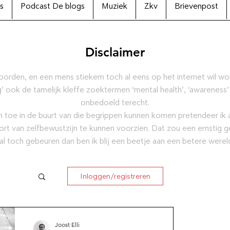
s
Podcast De blogs
Muziek
Zkv
Brievenpost
Disclaimer
oorden, en een mens stiekem toch al eens op het internet wil w
’ ook de tamelijk kleffe zoektermen ‘mental health’, ‘awareness’
onbedoeld terecht.
 toe in de buurt van die begrippen kunnen komen pretendeer ik al
ort van zelfbewustzijn te kunnen voorzien. Dat zou een ernstig g
al toch gebeuren dan ben ik blij een beetje aan een betere were
Inloggen/registreren
ctie
Joost Elli