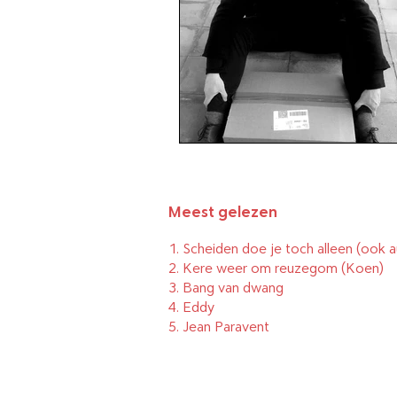
Brievenpost
Podcast
D
Boeken die u niet vroeg
The Daily Elli 1-50
Meest gelezen
1.
Scheiden doe je toch alleen (ook a
The Daily Elli 51-101
2.
Kere weer om reuzegom
(Koen)
3.
Bang van dwang
4.
Eddy
5.
Jean Paravent
The Daily Elli 102-152