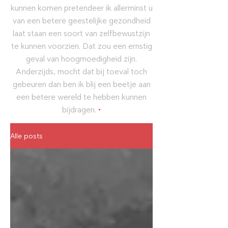
kunnen komen pretendeer ik allerminst u
van een betere geestelijke gezondheid
laat staan een soort van zelfbewustzijn
te kunnen voorzien. Dat zou een ernstig
geval van hoogmoedigheid zijn.
Anderzijds, mocht dat bij toeval toch
gebeuren dan ben ik blij een beetje aan
een betere wereld te hebben kunnen
bijdragen.
•
Alle posts