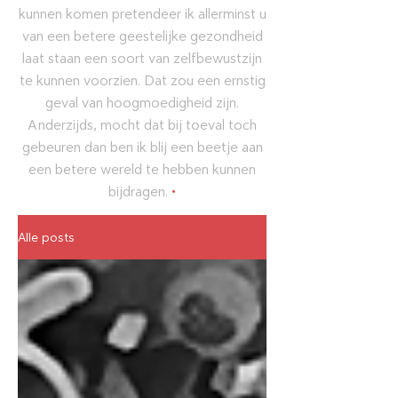
kunnen komen pretendeer ik allerminst u
van een betere geestelijke gezondheid
laat staan een soort van zelfbewustzijn
te kunnen voorzien. Dat zou een ernstig
geval van hoogmoedigheid zijn.
Anderzijds, mocht dat bij toeval toch
gebeuren dan ben ik blij een beetje aan
een betere wereld te hebben kunnen
bijdragen.
•
Alle posts