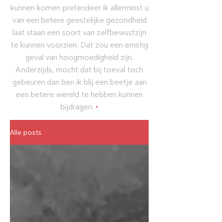
kunnen komen pretendeer ik allerminst u
van een betere geestelijke gezondheid
laat staan een soort van zelfbewustzijn
te kunnen voorzien. Dat zou een ernstig
geval van hoogmoedigheid zijn.
Anderzijds, mocht dat bij toeval toch
gebeuren dan ben ik blij een beetje aan
een betere wereld te hebben kunnen
bijdragen.
•
Alle posts