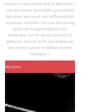
kunnen komen pretendeer ik allerminst u
van een betere geestelijke gezondheid
laat staan een soort van zelfbewustzijn
te kunnen voorzien. Dat zou een ernstig
geval van hoogmoedigheid zijn.
Anderzijds, mocht dat bij toeval toch
gebeuren dan ben ik blij een beetje aan
een betere wereld te hebben kunnen
bijdragen.
•
Alle posts