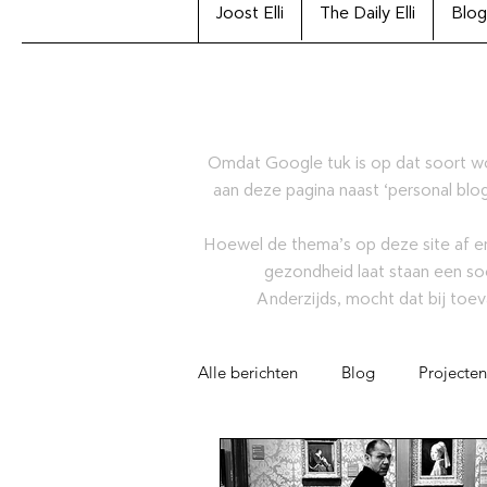
Joost Elli
The Daily Elli
Blog
Omdat Google tuk is op dat soort w
aan deze pagina naast ‘personal blog
Hoewel de thema’s op deze site af en
gezondheid laat staan een so
Anderzijds, mocht dat bij toev
Alle berichten
Blog
Projecten
Artikel
Joost Elli Archiefcolle