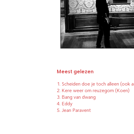
Brievenpost
Podcast
D
Boeken die u niet vroeg
The Daily Elli 1-50
Meest gelezen
1.
Scheiden doe je toch alleen (ook a
The Daily Elli 51-101
2.
Kere weer om reuzegom
(Koen)
3.
Bang van dwang
4.
Eddy
5.
Jean Paravent
The Daily Elli 102-152