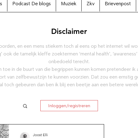
s
Podcast De blogs
Muziek
Zkv
Brievenpost
Disclaimer
oorden, en een mens stiekem toch al eens op het internet wil w
’ ook de tamelijk kleffe zoektermen ‘mental health’, ‘awareness’
onbedoeld terecht.
 toe in de buurt van die begrippen kunnen komen pretendeer ik al
ort van zelfbewustzijn te kunnen voorzien. Dat zou een ernstig g
al toch gebeuren dan ben ik blij een beetje aan een betere were
Inloggen/registreren
ctie
Joost Elli