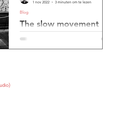
1 nov 2022
3 minuten om te lezen
Blog
e avond
The slow movement
Bingewatchen is vluchtig kijken naar een
topproduct, vaak haute cuisine die als
fastfood wordt gegeten.
udio)