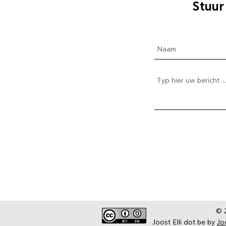
Stuur
The Daily Elli 153-203
The Daily Elli 204-254
The Daily Elli 251-300
The Daily Elli 301-350
De blogs | Deel 1 Coronaproof
De blogs | Deel 2 Strekenwijven ...
© 2
Joost Elli dot be by
Joo