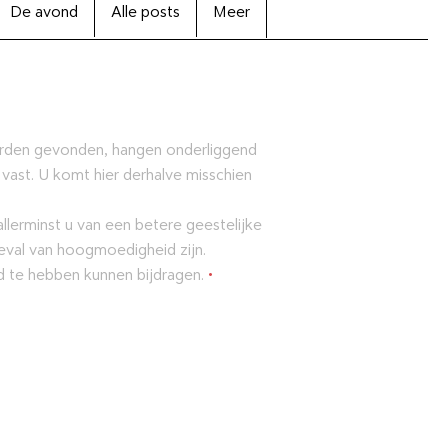
De avond
Alle posts
Meer
orden gevonden, hangen onderliggend
 vast. U komt hier derhalve misschien
lerminst u van een betere geestelijke
eval van hoogmoedigheid zijn.
ld te hebben kunnen bijdragen.
•