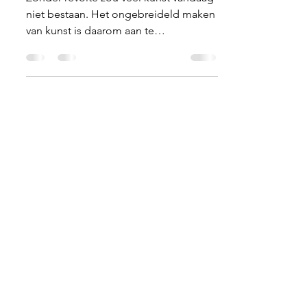
Shock Art
Zonder revolte zou veel kunst vandaag
niet bestaan. Het ongebreideld maken
van kunst is daarom aan te
aanmoedigen. Al zijn er grenzen.