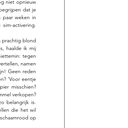
g niet opnieuw 
begrijpen dat je 
en paar weken in 
im-activering. 
 prachtig blond 
 haalde ik mij 
iettemin: tegen 
vertellen, namen 
ijn! Geen reden 
n? ‘Voor eentje 
ier misschien? 
ommel verkopen? 
belangrijk is. 
len die het wil 
t schaamrood op 