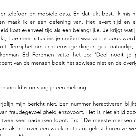
er telefoon en mobiele data. En dat lukt best. Ik mis ni
n maak ik er een oefening van. Het levert tijd en e
id kost evenveel tijd als een belangrijke. Je krijgt wat je
kt, hoe meer situaties je creëert waarvan je boos wordt
oit. Tenzij het om echt ernstige dingen gaat natuurlijk, 
kenman Ed Foremen vatte het zo: ‘Deel nooit je 
cent van de mensen boeit het sowieso niet en de overig
ehandeld is ontvang je een melding.
jolijn mijn bericht niet. Een nummer heractiveren blijkt
an fraudegevoeligheid enzovoort. Het is niet altijd zoz
e twee keer nadenken loont. En: ‘ De meeste mensen d
n: als het over een week niet is opgelost horen ze weer