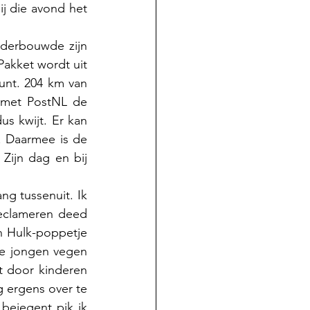
 die avond het 
derbouwde zijn 
akket wordt uit 
nt. 204 km van 
 met PostNL de 
s kwijt. Er kan 
 Daarmee is de 
Zijn dag en bij 
ng tussenuit. Ik 
eclameren deed 
 Hulk-poppetje 
e jongen vegen 
 door kinderen 
 ergens over te 
ejegent pik ik 