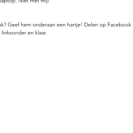
 laptop. Niet met mij!
euk? Geef hem onderaan een hartje! Delen op Facebook o
linksonder en klaar.