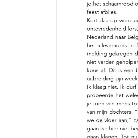
je het schaamrood o
feest afblies.
Kort daarop werd ee
ontevredenheid fors,
Nederland naar Belg
het afleveradres in
melding gekregen da
niet verder geholpe
kous af. Dit is een 
uitbreiding zijn wee
Ik klaag niet. Ik dur
probeerde het welee
je toen van mens to
van mijn dochters. 
we de vloer aan,” z
gaan we hier niet be
gaan klagen. Tot nu