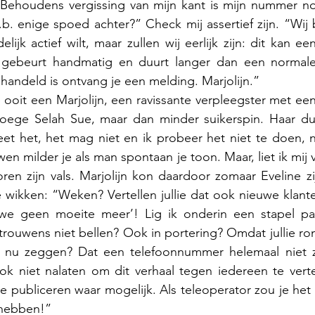
“Behoudens vergissing van mijn kant is mijn nummer no
u.b. enige spoed achter?” Check mij assertief zijn. “Wij 
lijk actief wilt, maar zullen wij eerlijk zijn: dit kan e
gebeurt handmatig en duurt langer dan een normale s
handeld is ontvang je een melding. Marjolijn.” 
 ooit een Marjolijn, een ravissante verpleegster met een
roege Selah Sue, maar dan minder suikerspin. Haar dus,
et het, het mag niet en ik probeer het niet te doen, n
n milder je als man spontaan je toon. Maar, liet ik mij 
ren zijn vals. Marjolijn kon daardoor zomaar Eveline z
wikken: “Weken? Vertellen jullie dat ook nieuwe klante
e geen moeite meer’! Lig ik onderin een stapel pap
 trouwens niet bellen? Ook in portering? Omdat jullie r
j nu zeggen? Dat een telefoonnummer helemaal niet zo 
ok niet nalaten om dit verhaal tegen iedereen te vertel
e publiceren waar mogelijk. Als teleoperator zou je he
hebben!”