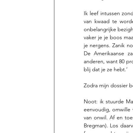
Ik leef intussen zond
van kwaad te worde
onbelangrijke bezighe
vaker je je boos maa
je nergens. Zanik no
De Amerikaanse za
anderen, want 80 pro
blij dat je ze hebt.’ 
Zodra mijn dossier b
Noot: ik stuurde Mar
eenvoudig, omwille v
van onwil. Af en to
Bregman). Los daarva