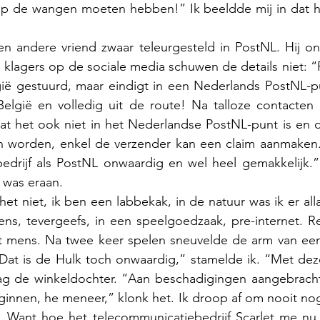
p de wangen moeten hebben!” Ik beeldde mij in dat hij
n andere vriend zwaar teleurgesteld in PostNL. Hij on
 klagers op de sociale media schuwen de details niet: “P
ië gestuurd, maar eindigt in een Nederlands PostNL-pu
 België en volledig uit de route! Na talloze contacten
t het ook niet in het Nederlandse PostNL-punt is en du
n worden, enkel de verzender kan een claim aanmaken.
bedrijf als PostNL onwaardig en wel heel gemakkelijk.” 
k was eraan.
f het niet, ik ben een labbekak, in de natuur was ik er alla
ns, tevergeefs, in een speelgoedzaak, pre-internet. R
t mens. Na twee keer spelen sneuvelde de arm van een
“Dat is de Hulk toch onwaardig,” stamelde ik. “Met dez
ag de winkeldochter. “Aan beschadigingen aangebracht
ginnen, he meneer,” klonk het. Ik droop af om nooit nog
. Want hoe het telecommunicatiebedrijf Scarlet me nu b