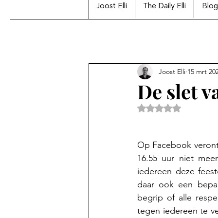
Joost Elli
The Daily Elli
Blog
Joost Elli
15 mrt 20
De slet v
Beoordeeld met Na
Op Facebook verontw
16.55 uur niet meer
iedereen deze feestd
daar ook een bepaal
begrip of alle respe
tegen iedereen te ve