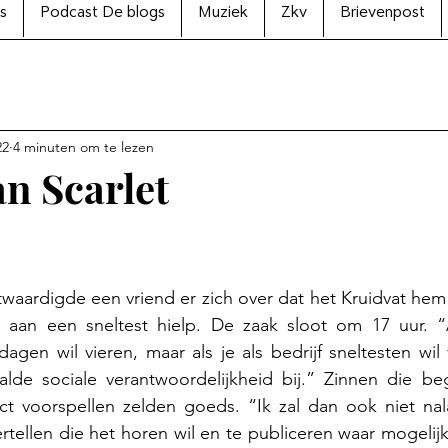
s
Podcast De blogs
Muziek
Zkv
Brievenpost
22
4 minuten om te lezen
an Scarlet
N uit 5 sterren.
aardigde een vriend er zich over dat het Kruidvat hem
 aan een sneltest hielp. De zaak sloot om 17 uur. “A
agen wil vieren, maar als je als bedrijf sneltesten wil
de sociale verantwoordelijkheid bij.” Zinnen die beg
ct voorspellen zelden goeds. “Ik zal dan ook niet nala
rtellen die het horen wil en te publiceren waar mogelijk.