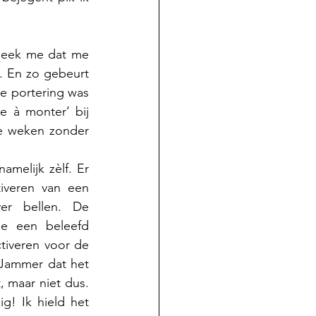
leek me dat me 
 En zo gebeurt 
 portering was 
e à monter’ bij 
e weken zonder 
melijk zèlf. Er 
veren van een 
er bellen. De 
de een beleefd 
iveren voor de 
Jammer dat het 
, maar niet dus. 
! Ik hield het 