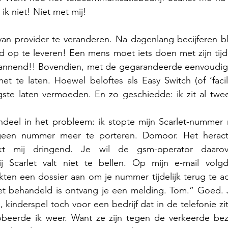
 ik niet! Niet met mij!
van provider te veranderen. Na dagenlang becijferen b
 op te leveren! Een mens moet iets doen met zijn tijd.
annend!! Bovendien, met de gegarandeerde eenvoudige
t te laten. Hoewel beloftes als Easy Switch (of ‘facil
rgste laten vermoeden. En zo geschiedde: ik zit al twe
deel in het probleem: ik stopte mijn Scarlet-nummer na
geen nummer meer te porteren. Domoor. Het heracti
jkt mij dringend. Je wil de gsm-operator daarov
ij Scarlet valt niet te bellen. Op mijn e-mail volg
en een dossier aan om je nummer tijdelijk terug te act
et behandeld is ontvang je een melding. Tom.” Goed. 
, kinderspel toch voor een bedrijf dat in de telefonie zit
obeerde ik weer. Want ze zijn tegen de verkeerde bezig