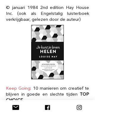
© januari 1984 2nd edition Hay House
Inc. (ook als Engelstalig luisterboek
verkrijgbaar, gelezen door de auteur)
Keep Going
:
10 manieren om creatief te
blijven in goede en slechte tijden
TOP
CHOICE
Austin Kleon
Zeer toegankelijk​.
Voorlopig derde in een reeks boekjes
van de merkwaardige
Austin Kleon