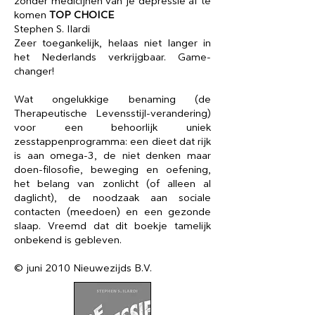
zonder medicijnen van je depressie af te
komen
TOP CHOICE
Stephen S. Ilardi
Zeer toegankelijk, helaas niet langer in
het Nederlands verkrijgbaar.​ Game-
changer!
Wat ongelukkige benaming (de
Therapeutische Levensstijl-verandering)
voor een behoorlijk uniek
zesstappenprogramma: een dieet dat rijk
is aan omega-3, de niet denken maar
doen-filosofie, beweging en oefening,
het belang van zonlicht (of alleen al
daglicht), de noodzaak aan sociale
contacten (meedoen) en een gezonde
slaap. Vreemd dat dit boekje tamelijk
onbekend is gebleven.
© juni 2010 Nieuwezijds B.V.