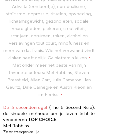
Advaita (een beetje), non-dualisme,
stoïcisme, depressie, rituelen, opvoeding,
lichaamsgewicht, gezond eten, sociale
vaardigheden, piekeren, creativiteit,
schrijven, opruimen, roken, alcohol en
verslavingen tout court, mindfulness en
meer van dat fraais. Wie het verwaand vindt
klinken heeft gelijk. Ga niettemin kijken.
•
Met onder meer het beste van mijn
favoriete auteurs: Mel Robbins, Steven
Pressfield, Allen Carr, Julia Cameron, Jan
Geurtz, Dale Carnegie en Austin Kleon en
Tim Ferriss.
•
De 5 secondenregel
(The 5 Second Rule):
de simpele methode om je leven écht te
veranderen
TOP CHOICE
Mel Robbins
Zeer toegankelijk.