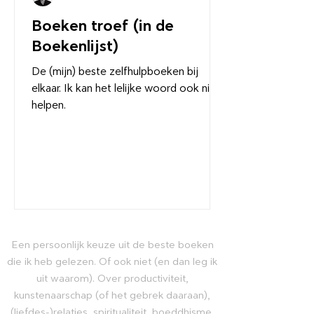
Boeken troef (in de
Boekenlijst)
De (mijn) beste zelfhulpboeken bij
elkaar. Ik kan het lelijke woord ook niet
helpen.
Een persoonlijk keuze uit de beste boeken
die ik heb gelezen. Of ook niet (en dan leg ik
uit waarom). Over productiviteit,
kunstenaarschap (of het gebrek daaraan),
(liefdes-)relaties, spiritualiteit, boeddhisme,