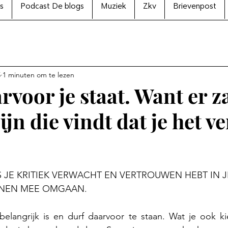
s
Podcast De blogs
Muziek
Zkv
Brievenpost
5
1 minuten om te lezen
voor je staat. Want er za
jn die vindt dat je het v
N uit 5 sterren.
9 ALS JE KRITIEK VERWACHT EN VERTROUWEN HEBT IN J
NNEN MEE OMGAAN.
langrijk is en durf daarvoor te staan. Wat je ook kiest