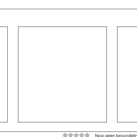
Beoordeeld met 0 uit 5 sterren
Nog geen beoordeli