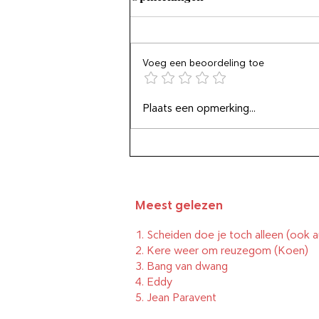
Voeg een beoordeling toe
De schoonheidsdans der
Plaats een opmerking...
dwazen
Meest gelezen
1.
Scheiden doe je toch alleen (ook a
2.
Kere weer om reuzegom
(Koen)
3.
Bang van dwang
4.
Eddy
5.
Jean Paravent