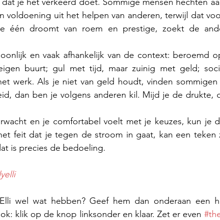
dt dat je het verkeerd doet. Sommige mensen hechten aa
 voldoening uit het helpen van anderen, terwijl dat vo
 de één droomt van roem en prestige, zoekt de ander
oonlijk en vaak afhankelijk van de context: beroemd op
gen buurt; gul met tijd, maar zuinig met geld; sociaal
et werk. Als je niet van geld houdt, vinden sommigen j
id, dan ben je volgens anderen kil. Mijd je de drukte, dan
verwacht en je comfortabel voelt met je keuzes, kun je 
t feit dat je tegen de stroom in gaat, kan een teken zi
at is precies de bedoeling.
yelli
 Elli wel wat hebben? Geef hem dan onderaan een ha
k: klik op de knop linksonder en klaar. Zet er even 
#the