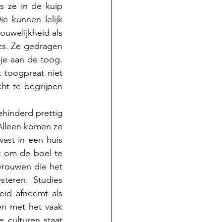
 ze in de kuip 
e kunnen lelijk 
welijkheid als 
cs. Ze gedragen 
je aan de toog. 
toogpraat niet 
ht te begrijpen 
hinderd prettig 
 Alleen komen ze 
ast in een huis 
 om de boel te 
 vrouwen die het 
steren. Studies 
id afneemt als 
en met het vaak 
culturen staat 