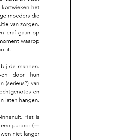
 kortwieken het 
nge moeders die 
tie van zorgen. 
n eraf gaan op 
 moment waarop 
oopt.
bij de mannen. 
ven door hun 
 (serieus?) van 
 echtgenotes en 
n laten hangen. 
nnenuit. Het is 
een partner (— 
wen niet langer 