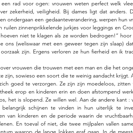
een rad voor ogen: vrouwen weten perfect welk vlees
r zekerheid, veiligheid. Bij dames ligt dat anders. Di
n ondergaan een gedaanteverandering, werpen hun vrou
en ruilen zinnenprikkelende jurkjes voor leggings en Cro
e hoeven niet te klagen als ze worden bedrogen!” hoor 
 ons (weliswaar met een geweer tegen zijn slaap) dat 
orzaak zijn. Ergens verloren ze hun fierheid en ik trac
t over vrouwen die trouwen met een man en die het onge
te zijn, sowieso een soort die te weinig aandacht krijgt.
 zich goed te verzorgen. Ze zijn zijn moedeloos, zitten v
theek erop en kinderen erin en doen afstompend werk
oos, het is slopend. Ze willen wel. Aan de andere kant :
belangrijk schijnen te vinden in hun uiterlijk te inve
n van kinderen en de periode waarin de vruchtbaarhe
enen. En toeval of niet, die twee mijlpalen vallen sam
tum waarop de lange lokken eraf gaan. In de meeste 