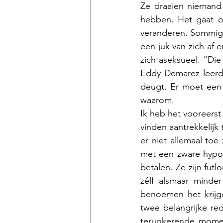
Ze draaien niemand 
hebben. Het gaat ove
veranderen. Sommige
een juk van zich af 
zich aseksueel. “Di
Eddy Demarez leerde
deugt. Er moet een o
waarom.
Ik heb het vooreers
vinden aantrekkelijk 
er niet allemaal toe
met een zware hypo
betalen. Ze zijn futl
zélf alsmaar minder 
benoemen het krijge
twee belangrijke red
terugkerende momen