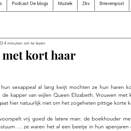
s
Podcast De blogs
Muziek
Zkv
Brievenpost
22
4 minuten om te lezen
met kort haar
N uit 5 sterren.
 hun sexappeal al lang kwijt mochten ze hun haren kor
, de kapper van wijlen Queen Elizabeth. Vrouwen met k
aat hier natuurlijk niet om het zogeheten pittige korte k
k voorspelt vrij goed de latere man: de boekhouder met
ostuum … ze waren het al een beetje in hun apenjaren e