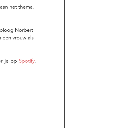
aan het thema. 
holoog Norbert 
 een vrouw als 
r je op 
Spotify
, 