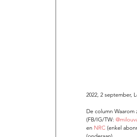
2022, 2 september, Le
De column Waarom zo
(FB/IG/TW: 
@milouv
en 
NRC
 (enkel abonn
(onderaan).