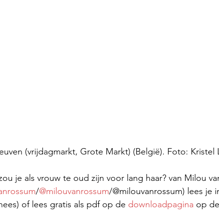
uven (vrijdagmarkt, Grote Markt) (België). Foto: Kristel 
u je als vrouw te oud zijn voor lang haar? van Milou v
anrossum
/
@milouvanrossum
/@milouvanrossum) lees je i
ees) of lees gratis als pdf op de 
downloadpagina
 op de