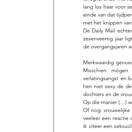
lang los haar voor s
einde van dat tijdpe
met het knippen van 
De Daily Mail echte
zesenveertig jaar l
de overgangsjaren a
Merkwaardig genoeg 
Misschien mògen d
verlatingsangst en b
hen niet sexy de deu
dochters en de vrou
Op die manier (…) wor
Of nog: vrouwelijke
veeleer een reactie
ik citeer een seksuo