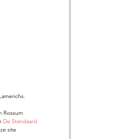
Lamerichs. 
an Rossum 
n 
De Standaard
ze site 