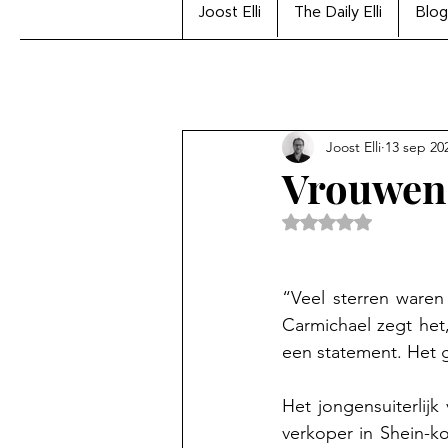
Joost Elli
The Daily Elli
Blog
Joost Elli
13 sep 20
Vrouwen 
Beoordeeld met Na
“Veel sterren waren
Carmichael zegt het
een statement. Het g
Het jongensuiterlij
verkoper in Shein-k