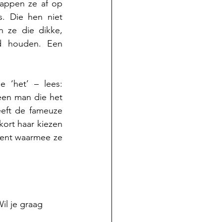
appen ze af op 
. Die hen niet 
 ze die dikke, 
d houden. Een 
‘het’ – lees: 
en man die het 
eft de fameuze 
rt haar kiezen 
vent waarmee ze 
il je graag 