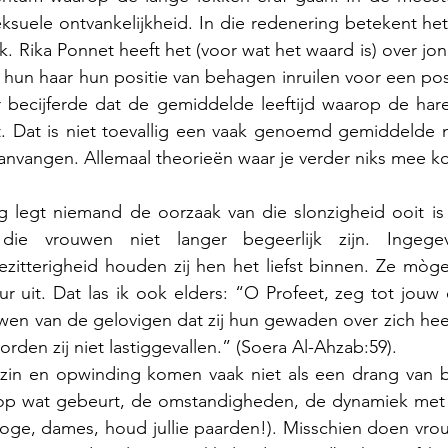
eksuele ontvankelijkheid. In die redenering betekent het
rk. Rika Ponnet heeft het (voor wat het waard is) over jo
hun haar hun positie van behagen inruilen voor een posi
r becijferde dat de gemiddelde leeftijd waarop de hare
igt. Dat is niet toevallig een vaak genoemd gemiddelde
anvangen. Allemaal theorieën waar je verder niks mee k
legt niemand de oorzaak van die slonzigheid ooit is 
ie vrouwen niet langer begeerlijk zijn. Ingege
ezitterigheid houden zij hen het liefst binnen. Ze mògen
r uit. Dat las ik ook elders: “O Profeet, zeg tot jouw
wen van de gelovigen dat zij hun gewaden over zich hee
den zij niet lastiggevallen.” (Soera Al-Ahzab:59).  
 zin en opwinding komen vaak niet als een drang van bi
 op wat gebeurt, de omstandigheden, de dynamiek met 
loge, dames, houd jullie paarden!). Misschien doen vrou