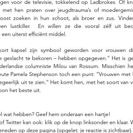
lgen voor de televisie, tokkelend op Ladbrokes. Of kn
ie met hen praten over jeugdtrauma’s of moedergemis
oost zoeken in hun schoot, als broer en zus. Vinden
n lustkiller.  En willen ze die vooral zélf uit be
een uiterst efficiënt middel.
rt kapsel zijn symbool geworden voor vrouwen die 
 geslacht te bekoren – hebben opgegeven.” Het is ge
ederlandse columniste Milou van Rossum. Misschien he
ute Pamela Stephenson toch een punt: “Vrouwen met ko
geerlijk uit te zien.” Het komt hen, met het soort van 
oon het beste uit. 
el wat hebben? Geef hem onderaan een hartje! 
 Twitter kan ook: klik op de knop linksonder en klaar. W
neden op deze pagina (opgelet: je reactie is zichtbaar).