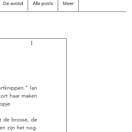
De avond
Alle posts
Meer
tknippen.” Ian 
ort haar maken 
opje.
 de brosse, de 
n zijn het nog. 