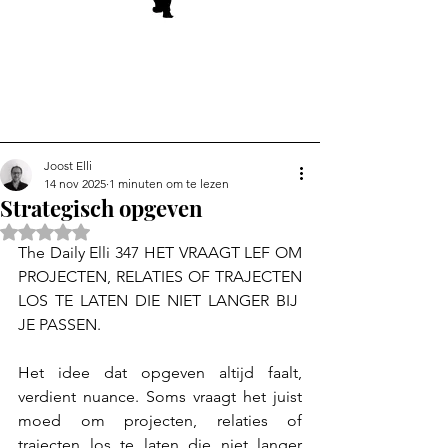
Joost Elli
14 nov 2025
1 minuten om te lezen
Strategisch opgeven
Beoordeeld met NaN uit 5 sterren.
The Daily Elli 347 HET VRAAGT LEF OM 
PROJECTEN, RELATIES OF TRAJECTEN 
LOS TE LATEN DIE NIET LANGER BIJ  
JE PASSEN.
Het idee dat opgeven altijd faalt, 
verdient nuance. Soms vraagt het juist 
moed om projecten, relaties of 
trajecten los te laten die niet langer 