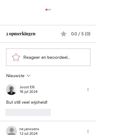
2 opmerkingen
0.0 / 5 (0)
Schrijf ochtendpagina's
Reageer en beoordeel...
Piekeren, gedach
nog nooit opgel
ander gepieker 
Nieuwste
gedachten
Joost Elli
18 jul 2024
But still veel wijsheid!
Like
Reageren
rie.janssens
12 jul 2024