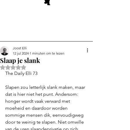
Joost Elli
12 jul 2024
1 minuten om te lezen
Slaap je slank
Beoordeeld met NaN uit 5 sterren.
The Daily Elli 73
Slapen zou letterlijk slank maken, maar 
dat is hier niet het punt. Andersom: 
honger wordt vaak verward met 
moeheid en daardoor worden 
sommige mensen dik, eenvoudigweg 
door te weinig te slapen. Niet omwille 
van de uren slaapdeprivatie op zich, 