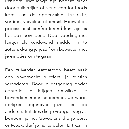
Pandora. Wat lange tijd bedekt bleef 
door suikerrijke of vette comfortfoods 
komt aan de oppervlakte: frustratie, 
verdriet, verveling of onrust. Hoewel dit 
proces best confronterend kan zijn, is 
het ook bevrijdend. Door voeding niet 
langer als verdovend middel in te 
zetten, dwing je jezelf om bewuster met 
je emoties om te gaan.
Een zuiverder eetpatroon heeft vaak 
een onverwacht bijeffect: je relaties 
veranderen. Door je eetgedrag onder 
controle te krijgen ontwikkel je 
bovendien meer helderheid. Je wordt 
eerlijker tegenover jezelf én de 
anderen. Irritaties die je vroeger weg at, 
benoem je nu. Gevoelens die je eerst 
ontweek, durf je nu te delen. Dit kan in 