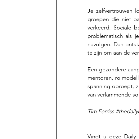
Je zelfvertrouwen l
groepen die niet pa
verkeerd. Sociale b
problematisch als j
navolgen. Dan ontstaa
te zijn om aan de v
Een gezondere aanpa
mentoren, rolmodell
spanning oproept, zo
van verlammende soci
Tim Ferriss 
#thedailye
Vindt u deze Daily