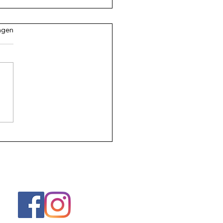
.
ngen
als je gevoelens mogen
aan verliezen ze hun
ht