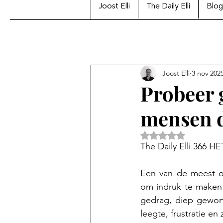
Joost Elli
The Daily Elli
Blog
Joost Elli
3 nov 202
Probeer 
mensen d
Beoordeeld met Na
The Daily Elli 3
Een van de meest on
om indruk te maken 
gedrag, diep geworte
leegte, frustratie en