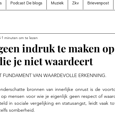
s
Podcast De blogs
Muziek
Zkv
Brievenpost
5
1 minuten om te lezen
geen indruk te maken op
ie je niet waardeert
N uit 5 sterren.
66 HET FUNDAMENT VAN WAARDEVOLLE ERKENNING.
derschatte bronnen van innerlijke onrust is de voort
op mensen voor wie je eigenlijk geen respect of waarde
ld in sociale vergelijking en statusangst, leidt vaak to
 zelfs somberheid.