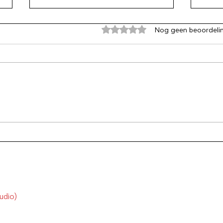
Beoordeeld met 0 uit 5 sterren
Nog geen beoordeli
Perfectionisme is geen
Pas 
bewijs van hoge
best
standaarden. Het is angst
mac
udio)