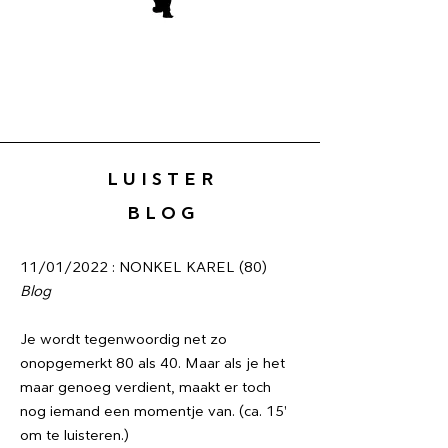
L U I S T E R
B L O G
11/01/2022 : NONKEL KAREL (80)
Blog
Je wordt tegenwoordig net zo
onopgemerkt 80 als 40. Maar als je het
maar genoeg verdient, maakt er toch
nog iemand een momentje van. (ca. 15'
om te luisteren.)