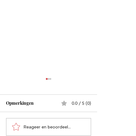
Opmerkingen
0.0 / 5 (0)
De Poepende M
Het interesseert me niet
Reageer en beoordeel...