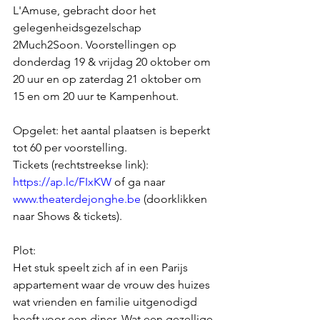
L'Amuse, gebracht door het 
gelegenheidsgezelschap 
2Much2Soon. Voorstellingen op 
donderdag 19 & vrijdag 20 oktober om 
20 uur en op zaterdag 21 oktober om 
15 en om 20 uur te Kampenhout.
Opgelet: het aantal plaatsen is beperkt 
tot 60 per voorstelling.
Tickets (rechtstreekse link): 
https://ap.lc/FIxKW
 of ga naar 
www.theaterdejonghe.be
 (doorklikken 
naar Shows & tickets).
Plot:
Het stuk speelt zich af in een Parijs 
appartement waar de vrouw des huizes 
wat vrienden en familie uitgenodigd 
heeft voor een diner. Wat een gezellige 