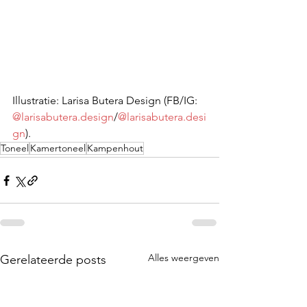
Illustratie: Larisa Butera Design (FB/IG: 
@larisabutera.design
/
@larisabutera.desi
gn
).
Toneel
Kamertoneel
Kampenhout
Alles weergeven
Gerelateerde posts