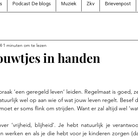
s
Podcast De blogs
Muziek
Zkv
Brievenpost
4
1 minuten om te lezen
ouwtjes in handen
N uit 5 sterren.
spraak ‘een geregeld leven’ leiden. Regelmaat is goed, z
tuurlijk wel op aan wie of wat jouw leven regelt. Besef dit:
oet er soms flink om strijden. Want er zal altijd wel ‘w
ver ‘vrijheid, blijheid’. Je hebt natuurlijk je verantwoo
 werken en als je die hebt voor je kinderen zorgen (da