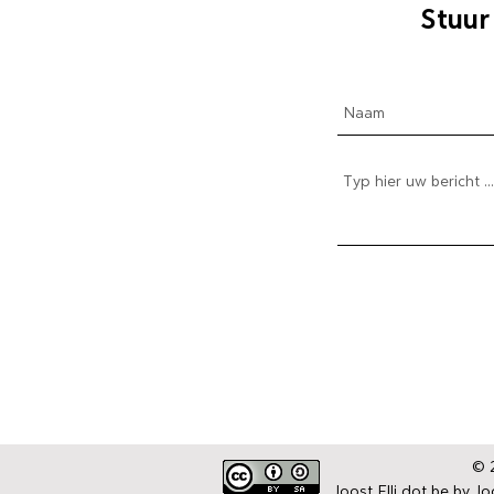
Stuur
© 2
Joost Elli dot be by
Joo